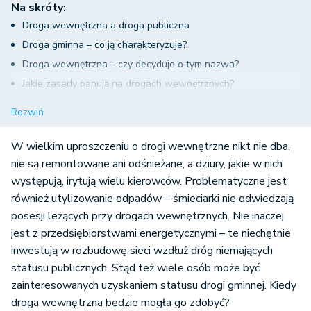
Na skróty:
Droga wewnętrzna a droga publiczna
Droga gminna – co ją charakteryzuje?
Droga wewnętrzna – czy decyduje o tym nazwa?
Jakie zasady panują na drogach wewnętrznych?
Czy każda droga wewnętrzna to droga prywatna?
Rozwiń
Przejęcie drogi prywatnej pod drogę gminną
W wielkim uproszczeniu o drogi wewnętrzne nikt nie dba,
nie są remontowane ani odśnieżane, a dziury, jakie w nich
występują, irytują wielu kierowców. Problematyczne jest
również utylizowanie odpadów – śmieciarki nie odwiedzają
posesji leżących przy drogach wewnętrznych. Nie inaczej
jest z przedsiębiorstwami energetycznymi – te niechętnie
inwestują w rozbudowę sieci wzdłuż dróg niemających
statusu publicznych. Stąd też wiele osób może być
zainteresowanych uzyskaniem statusu drogi gminnej. Kiedy
droga wewnętrzna będzie mogła go zdobyć?