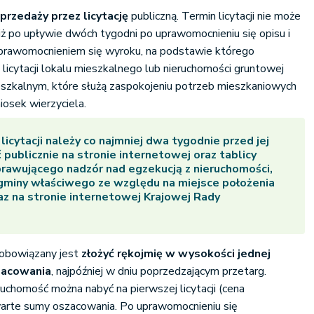
przedaży przez licytację
publiczną. Termin licytacji nie może
ż po upływie dwóch tygodni po uprawomocnieniu się opisu i
uprawomocnieniem się wyroku, na podstawie którego
licytacji lokalu mieszkalnego lub nieruchomości gruntowej
zkalnym, które służą zaspokojeniu potrzeb mieszkaniowych
iosek wierzyciela.
icytacji należy co najmniej dwa tygodnie przed jej
ć publicznie na stronie internetowej
oraz
tablicy
rawującego nadzór nad egzekucją z nieruchomości,
gminy właściwego ze względu na miejsce położenia
az na stronie internetowej Krajowej Rady
 obowiązany jest
złożyć rękojmię w wysokości jednej
szacowania
, najpóźniej w dniu poprzedzającym przetarg.
ruchomość można nabyć na pierwszej licytacji (cena
warte sumy oszacowania. Po uprawomocnieniu się