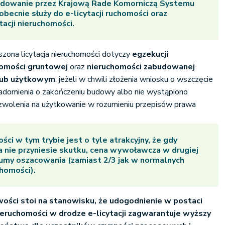
udowanie przez Krajową Rade Komorniczą Systemu
obecnie służy do e-licytacji ruchomości oraz
tacji nieruchomości.
zona licytacja nieruchomości dotyczy
egzekucji
homości gruntowej
oraz
nieruchomości zabudowanej
lub użytkowym
, jeżeli w chwili złożenia wniosku o wszczęcie
iadomienia o zakończeniu budowy albo nie wystąpiono
ezwolenia na użytkowanie w rozumieniu przepisów prawa
ci w tym trybie jest o tyle atrakcyjny, że gdy
ja nie przyniesie skutku, cena wywoławcza w drugiej
umy oszacowania (zamiast 2/3 jak w normalnych
chomości).
ości stoi na stanowisku, że udogodnienie w postaci
eruchomości w drodze e-licytacji zagwarantuje wyższy