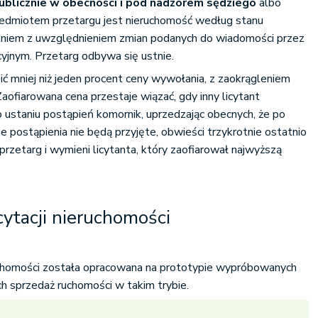
ublicznie w obecności i pod nadzorem sędziego
albo
edmiotem przetargu jest nieruchomość według stanu
aniem z uwzględnieniem zmian podanych do wiadomości przez
acyjnym. Przetarg odbywa się ustnie.
ć mniej niż jeden procent ceny wywołania, z zaokrągleniem
aofiarowana cena przestaje wiązać, gdy inny licytant
 ustaniu postąpień komornik, uprzedzając obecnych, że po
 postąpienia nie będą przyjęte, obwieści trzykrotnie ostatnio
rzetarg i wymieni licytanta, który zaofiarował najwyższą
cytacji nieruchomości
ruchomości została opracowana na prototypie wypróbowanych
ch sprzedaż ruchomości w takim trybie.