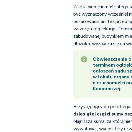
Zajęta nieruchomość ulega
s
być wyznaczony wcześniej ni
oszacowania ani też przed 
wszczęto egzekucję. Termin 
zabudowanej budynkiem mies
dłużnika, wyznacza się na wn
Obwieszczenie o l
terminem
ogłosi
ogłoszeń
sądu sp
w lokalu organu 
nieruchomości or
Komorniczej.
Przystępujący do przetargu
dziesiątej części sumy o
Najniższa suma, za którą nie
wywołania), wynosi trzy cz