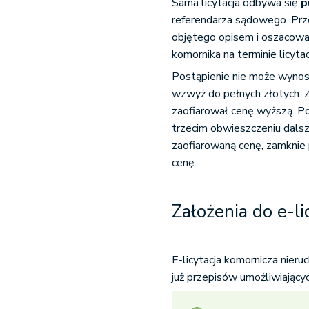
Sama licytacja odbywa się
p
referendarza sądowego. Prz
objętego opisem i oszacow
komornika na terminie licyt
Postąpienie nie może wynosi
wzwyż do pełnych złotych. Z
zaofiarował cenę wyższą. Po
trzecim obwieszczeniu dalsze
zaofiarowaną cenę, zamknie p
cenę.
Założenia do e-li
E-licytacja komornicza nie
już przepisów umożliwiający