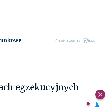
chunkowe
Poradnik wspiera
iach egzekucyjnych