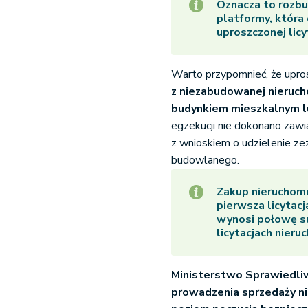
Oznacza to rozb
platformy, która 
uproszczonej licy
Warto przypomnieć, że upros
z niezabudowanej nieruc
budynkiem mieszkalnym 
egzekucji nie dokonano zaw
z wnioskiem o udzielenie z
budowlanego.
Zakup nieruchomoś
pierwsza licytac
wynosi połowę s
licytacjach nieru
Ministerstwo Sprawiedliw
prowadzenia sprzedaży ni