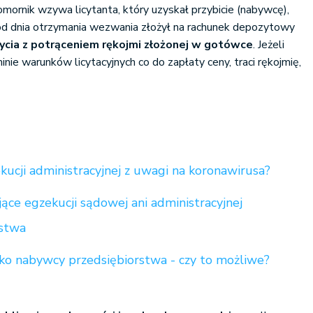
omornik wzywa licytanta, który uzyskał przybicie (nabywcę),
od dnia otrzymania wezwania złożył na rachunek depozytowy
ycia z potrąceniem rękojmi złożonej w gotówce
. Jeżeli
ie warunków licytacyjnych co do zapłaty ceny, traci rękojmię,
ucji administracyjnej z uwagi na koronawirusa?
ące egzekucji sądowej ani administracyjnej
stwa
ko nabywcy przedsiębiorstwa - czy to możliwe?