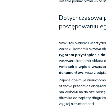
pytanie jednak brzmi – kto s
Dotychczasowa p
postępowaniu egz
Wskutek wniosku wierzyciel
wniosku komornik wzywa dłuż
rygorem przystąpienia do
wezwania komornik składa d
wniosek o wpis o wszczęc
dokumentów
, wraz z odpi
Zajęcie obejmuje nieruchom
stanowi przedmiot obciążenia
ma wpływu na dalsze postę
dłużnika do zapłaty długu k
zajętej nieruchomości.