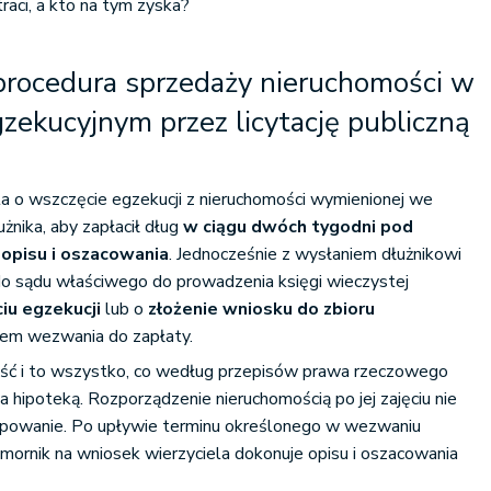
traci, a kto na tym zyska?
rocedura sprzedaży nieruchomości w
ekucyjnym przez licytację publiczną
a o wszczęcie egzekucji z nieruchomości wymienionej we
nika, aby zapłacił dług
w ciągu dwóch tygodni pod
 opisu i oszacowania
. Jednocześnie z wysłaniem dłużnikowi
o sądu właściwego do prowadzenia księgi wieczystej
iu egzekucji
lub o
złożenie wniosku do zbioru
sem wezwania do zapłaty.
ość i to wszystko, co według przepisów prawa rzeczowego
 hipoteką. Rozporządzenie nieruchomością po jej zajęciu nie
powanie. Po upływie terminu określonego w wezwaniu
omornik na wniosek wierzyciela dokonuje opisu i oszacowania