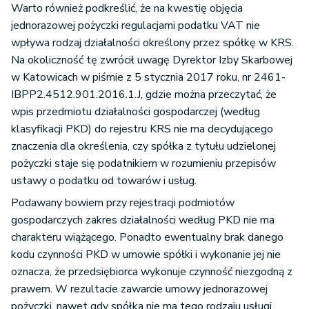
Warto również podkreślić, że na kwestię objęcia
jednorazowej pożyczki regulacjami podatku VAT nie
wpływa rodzaj działalności określony przez spółkę w KRS.
Na okoliczność tę zwrócił uwagę Dyrektor Izby Skarbowej
w Katowicach w piśmie z 5 stycznia 2017 roku, nr 2461-
IBPP2.4512.901.2016.1.J, gdzie można przeczytać, że
wpis przedmiotu działalności gospodarczej (według
klasyfikacji PKD) do rejestru KRS nie ma decydującego
znaczenia dla określenia, czy spółka z tytułu udzielonej
pożyczki staje się podatnikiem w rozumieniu przepisów
ustawy o podatku od towarów i usług.
Podawany bowiem przy rejestracji podmiotów
gospodarczych zakres działalności według PKD nie ma
charakteru wiążącego. Ponadto ewentualny brak danego
kodu czynności PKD w umowie spółki i wykonanie jej nie
oznacza, że przedsiębiorca wykonuje czynność niezgodną z
prawem. W rezultacie zawarcie umowy jednorazowej
pożyczki, nawet gdy spółka nie ma tego rodzaju usługi