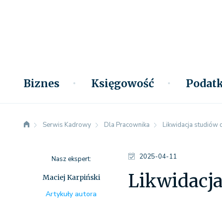
Biznes
Księgowość
Podatk
Serwis Kadrowy
Dla Pracownika
Likwidacja studiów 
2025-04-11
Nasz ekspert:
Likwidacj
Maciej Karpiński
Artykuły autora