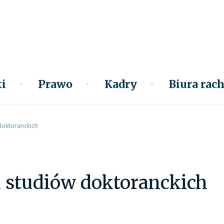
i
Prawo
Kadry
Biura ra
doktoranckich
a studiów doktoranckich