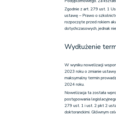
Podyplomowego. Za kształce
Zgodnie z art. 279 ust. 1 U
ustawę – Prawo o szkolnictw
rozpoczęte przed rokiem a
dotychczasowych, jednak nie
Wydłużenie term
W wyniku nowelizacji wspom
2023 roku o zmianie ustawy 
maksymalny termin prowadze
2024 roku.
Nowelizacja ta została wpr
postępowania legislacyjnego
279 ust. 1 i ust. 2 pkt 2 u
doktoranckimi. Głównym cel