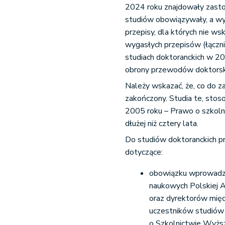
2024 roku znajdowały zastos
studiów obowiązywały, a wy
przepisy, dla których nie w
wygasłych przepisów (łączn
studiach doktoranckich w 20
obrony przewodów doktorski
Należy wskazać, że, co do za
zakończony. Studia te, stoso
2005 roku – Prawo o szkolni
dłużej niż cztery lata.
Do studiów doktoranckich p
dotyczące:
obowiązku wprowadza
naukowych Polskiej 
oraz dyrektorów mię
uczestników studiów 
o Szkolnictwie Wyższ