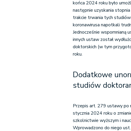
końca 2024 roku było umożl
następnie uzyskania stopnia
trakcie trwania tych studió
koronawirusa napotkali tru
Jednocześnie wspomnianą us
innych ustaw został wydłuż
doktorskich (w tym przygot
roku.
Dodatkowe unor
studiów doktora
Przepis art. 279 ustawy po 
stycznia 2024 roku o zmian
szkolnictwie wyższym i nauc
Wprowadzono do niego ust. 