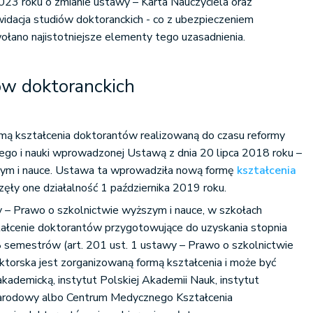
023 roku o zmianie ustawy – Karta Nauczyciela oraz
kwidacja studiów doktoranckich - co z ubezpieczeniem
łano najistotniejsze elementy tego uzasadnienia.
iów doktoranckich
rmą kształcenia doktorantów realizowaną do czasu reformy
go i nauki wprowadzonej Ustawą z dnia 20 lipca 2018 roku –
zym i nauce. Ustawa ta wprowadziła nową formę
kształcenia
zęły one działalność 1 października 2019 roku.
y – Prawo o szkolnictwie wyższym i nauce, w szkołach
tałcenie doktorantów przygotowujące do uzyskania stopnia
8 semestrów (art. 201 ust. 1 ustawy – Prawo o szkolnictwie
ktorska jest zorganizowaną formą kształcenia i może być
kademicką, instytut Polskiej Akademii Nauk, instytut
narodowy albo Centrum Medycznego Kształcenia