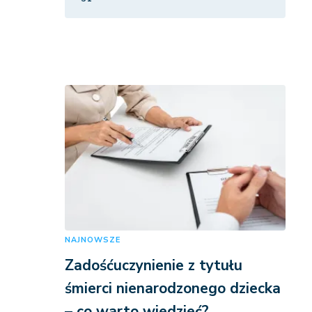
NAJNOWSZE
Zadośćuczynienie z tytułu
śmierci nienarodzonego dziecka
– co warto wiedzieć?