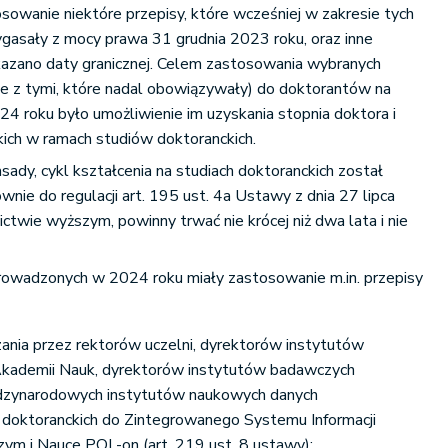
owanie niektóre przepisy, które wcześniej w zakresie tych
gasały z mocy prawa 31 grudnia 2023 roku, oraz inne
skazano daty granicznej. Celem zastosowania wybranych
ie z tymi, które nadal obowiązywały) do doktorantów na
24 roku było umożliwienie im uzyskania stopnia doktora i
ch w ramach studiów doktoranckich.
sady, cykl kształcenia na studiach doktoranckich został
wnie do regulacji art. 195 ust. 4a Ustawy z dnia 27 lipca
ctwie wyższym, powinny trwać nie krócej niż dwa lata i nie
rowadzonych w 2024 roku miały zastosowanie m.in. przepisy
nia przez rektorów uczelni, dyrektorów instytutów
Akademii Nauk, dyrektorów instytutów badawczych
dzynarodowych instytutów naukowych danych
doktoranckich do Zintegrowanego Systemu Informacji
ym i Nauce POL-on (art. 219 ust. 8 ustawy);