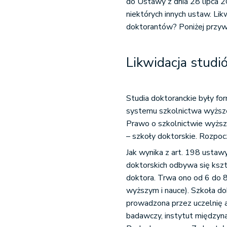
do Ustawy z dnia 28 lipca 2
niektórych innych ustaw. Li
doktorantów? Poniżej przywo
Likwidacja stud
Studia doktoranckie były fo
systemu szkolnictwa wyższe
Prawo o szkolnictwie wyżs
– szkoły doktorskie. Rozpoc
Jak wynika z art. 198 ustaw
doktorskich odbywa się ksz
doktora. Trwa ono od 6 do 
wyższym i nauce). Szkoła do
prowadzona przez uczelnię a
badawczy, instytut między