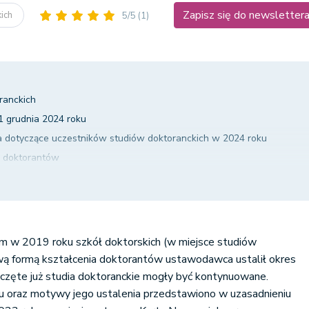
Zapisz się do newsletter
kich
5/5
(1)
oranckich
1 grudnia 2024 roku
dotyczące uczestników studiów doktoranckich w 2024 roku
e doktorantów
e doktorantów
 w 2019 roku szkół doktorskich (w miejsce studiów
wą formą kształcenia doktorantów ustawodawca ustalił okres
częte już studia doktoranckie mogły być kontynuowane.
u oraz motywy jego ustalenia przedstawiono w uzasadnieniu