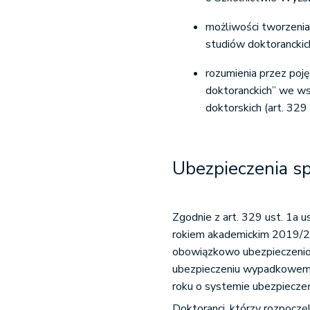
możliwości tworzeni
studiów doktoranckich
rozumienia przez poję
doktoranckich” we ws
doktorskich (art. 329
Ubezpieczenia s
Zgodnie z art. 329 ust. 1a u
rokiem akademickim 2019/20
obowiązkowo ubezpieczenio
ubezpieczeniu wypadkowemu 
roku o systemie ubezpiecze
Doktoranci, którzy rozpoczę