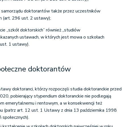
a samorządu doktorantów także przez uczestników
 (art. 296 ust. 2 ustawy);
cie „szkół doktorskich” również „studiów
kazanych ustawach, w których jest mowa o szkołach
 ust. 1 ustawy).
połeczne doktorantów
stawy doktoranci, którzy rozpoczęli studia doktoranckie przed
20, pobierający stypendium doktoranckie nie podlegają
m emerytalnemu i rentowym, a w konsekwencji też
(patrz art. 12 ust. 1 Ustawy z dnia 13 października 1998
ń społecznych).
li kształcenie w szkołach doktorskich najwcześniej w roku