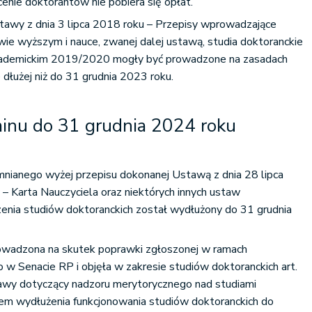
nie doktorantów nie pobiera się opłat.
stawy z dnia 3 lipca 2018 roku – Przepisy wprowadzające
ie wyższym i nauce, zwanej dalej ustawą, studia doktoranckie
kademickim 2019/2020 mogły być prowadzone na zasadach
 dłużej niż do 31 grudnia 2023 roku.
inu do 31 grudnia 2024 roku
nianego wyżej przepisu dokonanej Ustawą z dnia 28 lipca
– Karta Nauczyciela oraz niektórych innych ustaw
nia studiów doktoranckich został wydłużony do 31 grudnia
owadzona na skutek poprawki zgłoszonej w ramach
 w Senacie RP i objęła w zakresie studiów doktoranckich art.
stawy dotyczący nadzoru merytorycznego nad studiami
em wydłużenia funkcjonowania studiów doktoranckich do