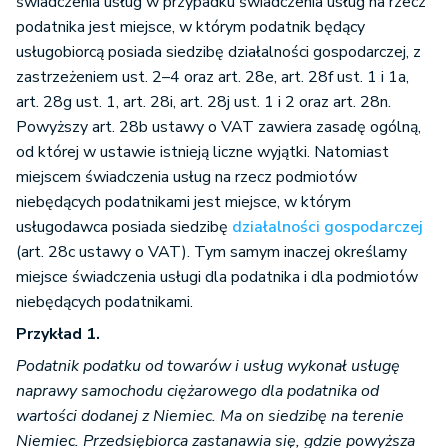
świadczenia usług w przypadku świadczenia usług na rzecz
podatnika jest miejsce, w którym podatnik będący
usługobiorcą posiada siedzibę działalności gospodarczej, z
zastrzeżeniem ust. 2–4 oraz art. 28e, art. 28f ust. 1 i 1a,
art. 28g ust. 1, art. 28i, art. 28j ust. 1 i 2 oraz art. 28n.
Powyższy art. 28b ustawy o VAT zawiera zasadę ogólną,
od której w ustawie istnieją liczne wyjątki. Natomiast
miejscem świadczenia usług na rzecz podmiotów
niebędących podatnikami jest miejsce, w którym
usługodawca posiada siedzibę
działalności gospodarczej
(art. 28c ustawy o VAT). Tym samym inaczej określamy
miejsce świadczenia usługi dla podatnika i dla podmiotów
niebędących podatnikami.
Przykład 1.
Podatnik podatku od towarów i usług wykonał usługę
naprawy samochodu ciężarowego dla podatnika od
wartości dodanej z Niemiec. Ma on siedzibę na terenie
Niemiec. Przedsiębiorca zastanawia się, gdzie powyższa