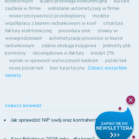
biznesowych
ai jako przewaga konkurencyjna
kultura
zaufania w firmie
wdrażanie automatyzacji w firmie
nowa rzeczywistość przedsiębiorcy
modele
współpracy z biurem rachunkowym w ksef
struktura
faktury elektronicznej
procedura sme
zmiany w
wynagrodzeniach
automatyzacja procesów w biurze
rachunkowym
zdalna obsługa księgowa
jednolity plik
kontrolny
obowiązkowe e-faktury
kredyt 2%
wyroki w sprawach wytoczonych bankom
polski ład
nowy polski ład
bon turystyczny
Zobacz wszystkie
tematy
ZOBACZ RÓWNIEŻ
Jak sprawdzić NIP swój oraz kontrahentów?