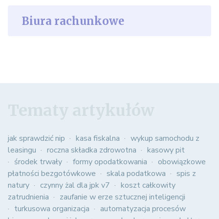
Biura rachunkowe
Tematy artykułów
jak sprawdzić nip
kasa fiskalna
wykup samochodu z
leasingu
roczna składka zdrowotna
kasowy pit
środek trwały
formy opodatkowania
obowiązkowe
płatności bezgotówkowe
skala podatkowa
spis z
natury
czynny żal dla jpk v7
koszt całkowity
zatrudnienia
zaufanie w erze sztucznej inteligencji
turkusowa organizacja
automatyzacja procesów