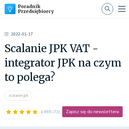
Poradnik
Przedsiębiorcy
2022-01-17
Scalanie JPK VAT -
integrator JPK na czym
to polega?
scalanie jpk
Zapisz się do newslettera
4.99/5
(73)