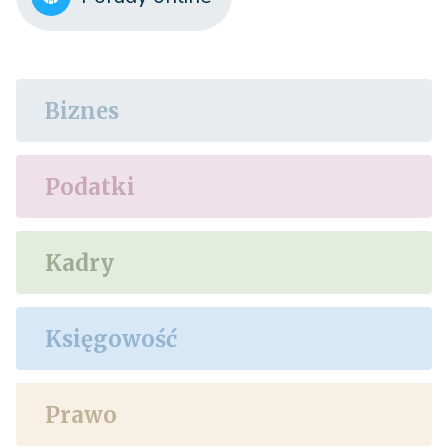
Biznes
Podatki
Kadry
Księgowość
Prawo