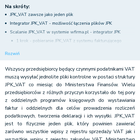
Na skróty:
JPK_VAT zawsze jako jeden plik
Integrator JPK_VAT - możliwość łączenia plików JPK
Scalanie JPK_VAT w systemie wfirma.pl - integrator JPK
1 krok - pobieranie JPK_VAT z systemu fakturującego
2 krok - import danych z JPK_VAT pozwalający na scalanie
Rozwiń
JPK
3 krok - generowanie pełnego pliku JPK_VAT
Wszyscy przedsiębiorcy będący czynnymi podatnikami VAT
4 krok - wysyłka JPK_VAT z systemu wfirma.pl do
muszą wysyłać jednolite pliki kontrolne w postaci struktury
JPK_VAT co miesiąc do Ministerstwa Finansów. Wielu
Ministerstwa Finansów
przedsiębiorców z różnych przyczyn korzystało do tej pory
5 krok - pobranie UPO
z oddzielnych programów księgowych do wystawiania
faktur i oddzielnych dla celów prowadzenia rozliczeń
podatkowych, tworzenia deklaracji i ich wysyłki. JPK_VAT
jest to fizycznie jeden plik, który powinien zawierać
zarówno wszystkie wpisy z rejestru sprzedaży VAT jak i
wszystkie wpisy z rejestru zakupów VAT. Ministerstwo