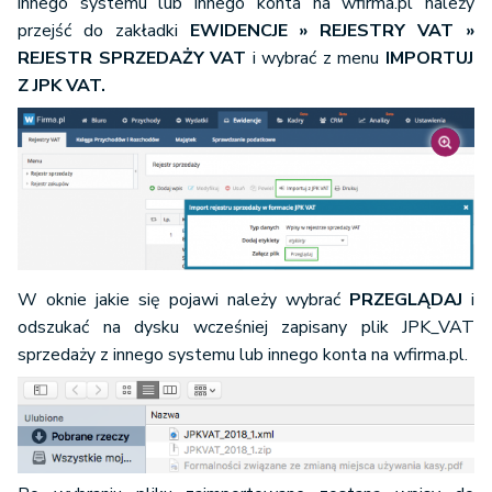
innego systemu lub innego konta na wfirma.pl należy
przejść do zakładki
EWIDENCJE
»
REJESTRY VAT
»
REJESTR SPRZEDAŻY VAT
i wybrać z menu
IMPORTUJ
Z JPK VAT.
W oknie jakie się pojawi należy wybrać
PRZEGLĄDAJ
i
odszukać na dysku wcześniej zapisany plik JPK_VAT
sprzedaży z innego systemu lub innego konta na wfirma.pl.