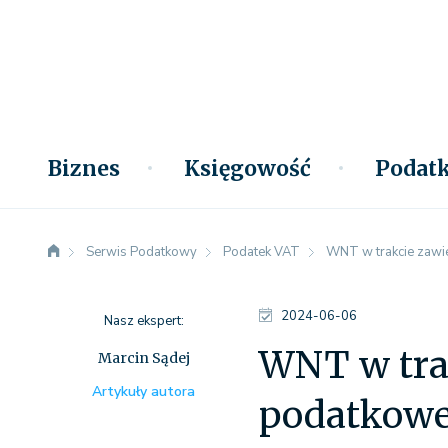
Biznes
Księgowość
Podatk
Serwis Podatkowy
Podatek VAT
WNT w trakcie zawie
2024-06-06
Nasz ekspert:
WNT w trak
Marcin Sądej
Artykuły autora
podatkow