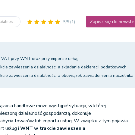
Zapisz się do newsle
ałalnoś...
5/5
(1)
VAT przy WNT oraz przy imporcie usług
kcie zawieszenia działalności a składanie deklaracji podatkowych
akcie zawieszenia działalności a obowiązek zawiadomienia naczelnika
iązania handlowe może wystąpić sytuacja, w której
wieszoną działalność gospodarczą, dokonuje
ycia towarów lub importu usług. W związku z tym pojawia
ort usług i
WNT w trakcie zawieszenia