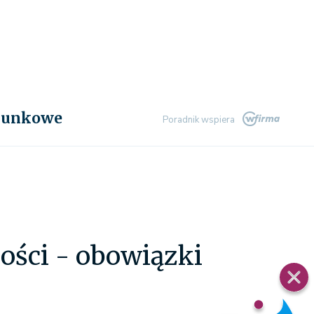
chunkowe
Poradnik wspiera
ości - obowiązki