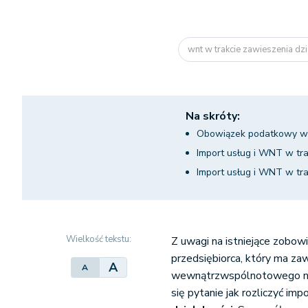
wnt w trakcie zawieszenia dzi
Na skróty:
Obowiązek podatkowy w 
Import usług i WNT w tra
Import usług i WNT w tr
Wielkość tekstu:
Z uwagi na istniejące zobow
przedsiębiorca, który ma za
A
A
wewnątrzwspólnotowego nab
się pytanie jak rozliczyć imp