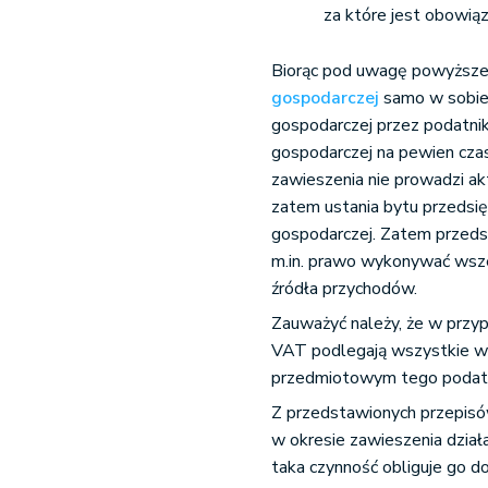
za które jest obowią
Biorąc pod uwagę powyższe p
gospodarczej
samo w sobie 
gospodarczej przez podatnik
gospodarczej na pewien czas
zawieszenia nie prowadzi ak
zatem ustania bytu przedsię
gospodarczej. Zatem przedsi
m.in. prawo wykonywać wsze
źródła przychodów.
Zauważyć należy, że w prz
VAT podlegają wszystkie wy
przedmiotowym tego podat
Z przedstawionych przepisó
w okresie zawieszenia dział
taka czynność obliguje go do