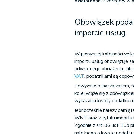
działalności
. Szczegóły w p
Obowiązek poda
imporcie usług
W pierwszej kolejności wsk
importu usług obowiązuje z
odwrotnego obciążenia. Jak b
VAT
, podatnikami są odpow
Powyższe oznacza zatem, że
kolei wiąże się z obowiązki
wykazania kwoty podatku n
Jednocześnie należy pamięt
WNT oraz z tytułu importu u
Zgodnie z art. 86 ust. 10b 
należnego o kwotę podatku 