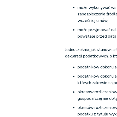
może wykonywać wsze
zabezpieczenia źród
wcześniej umów,
może przyjmować nale
powstałe przed datą 
Jednocześnie, jak stanowi a
deklaracji podatkowych, o k
podatników dokonuj
podatników dokonując
których zakresie są p
okresów rozliczeniow
gospodarczej nie dot
okresów rozliczeniowy
podatku z tytułu wyk