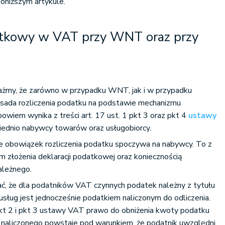
oniższym artykule.
tkowy w VAT przy WNT oraz przy
ażmy, że zarówno w przypadku WNT, jak i w przypadku
asada rozliczenia podatku na podstawie mechanizmu
owiem wynika z treści art. 17 ust. 1 pkt 3 oraz pkt 4
ustawy
iednio nabywcy towarów oraz usługobiorcy.
 obowiązek rozliczenia podatku spoczywa na nabywcy. To z
em złożenia deklaracji podatkowej oraz koniecznością
ależnego.
ać, że dla podatników VAT czynnych podatek należny z tytułu
sług jest jednocześnie podatkiem naliczonym do odliczenia.
pkt 2 i pkt 3 ustawy VAT prawo do obniżenia kwoty podatku
naliczonego powstaje pod warunkiem, że podatnik uwzględni