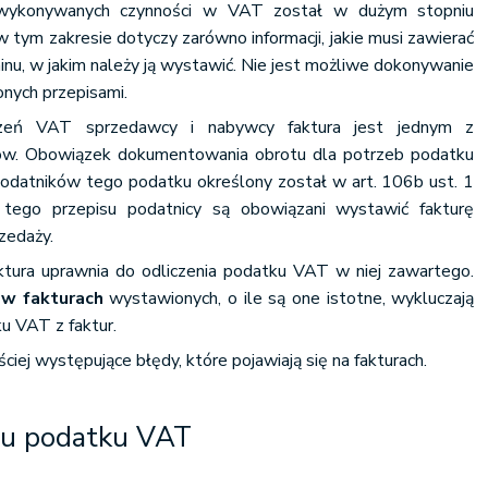
wykonywanych czynności w VAT został w dużym stopniu
 tym zakresie dotyczy zarówno informacji, jakie musi zawierać
minu, w jakim należy ją wystawić. Nie jest możliwe dokonywanie
nych przepisami.
czeń VAT sprzedawcy i nabywcy faktura jest jednym z
tów. Obowiązek dokumentowania obrotu dla potrzeb podatku
datników tego podatku określony został w art. 106b ust. 1
tego przepisu podatnicy są obowiązani wystawić fakturę
zedaży.
tura uprawnia do odliczenia podatku VAT w niej zawartego.
 w fakturach
wystawionych, o ile są one istotne, wykluczają
u VAT z faktur.
ciej występujące błędy, które pojawiają się na fakturach.
iu podatku VAT