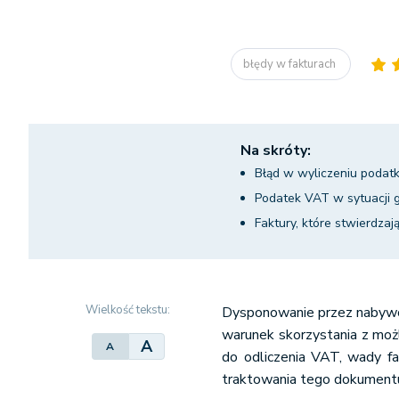
błędy w fakturach
Na skróty:
Błąd w wyliczeniu podat
Podatek VAT w sytuacji 
Faktury, które stwierdzaj
Wielkość tekstu:
Dysponowanie przez nabywcę
warunek skorzystania z moż
A
A
do odliczenia VAT, wady f
traktowania tego dokumentu 