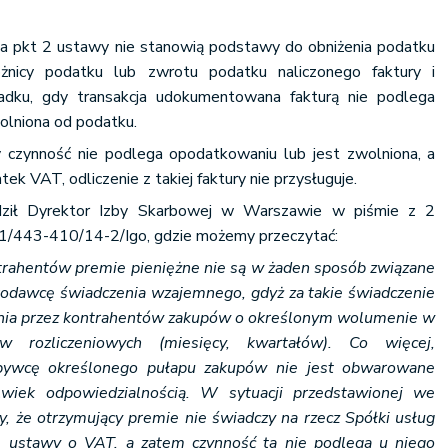
3a pkt 2 ustawy nie stanowią podstawy do obniżenia podatku
żnicy podatku lub zwrotu podatku naliczonego faktury i
dku, gdy transakcja udokumentowana fakturą nie podlega
olniona od podatku.
 czynność nie podlega opodatkowaniu lub jest zwolniona, a
tek VAT, odliczenie z takiej faktury nie przysługuje.
dził Dyrektor Izby Skarbowej w Warszawie w piśmie z 2
P1/443-410/14-2/Igo, gdzie możemy przeczytać:
trahentów premie pieniężne nie są w żaden sposób związane
odawcę świadczenia wzajemnego, gdyż za takie świadczenie
nia przez kontrahentów zakupów o określonym wolumenie w
w rozliczeniowych (miesięcy, kwartałów). Co więcej,
abywcę określonego pułapu zakupów nie jest obwarowane
olwiek odpowiedzialnością. W sytuacji przedstawionej we
, że otrzymujący premie nie świadczy na rzecz Spółki usług
1 ustawy o VAT, a zatem czynność ta nie podlega u niego