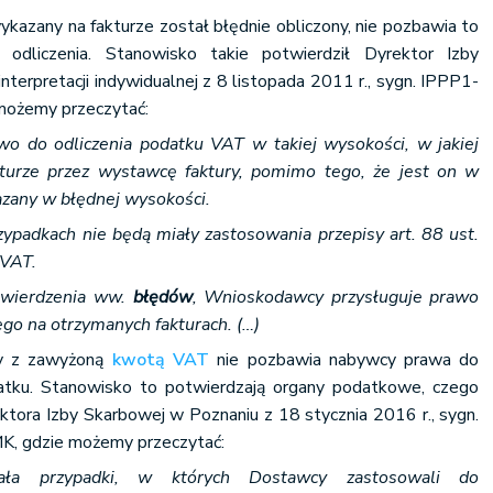
kazany na fakturze został błędnie obliczony, nie pozbawia to
odliczenia. Stanowisko takie potwierdził Dyrektor Izby
erpretacji indywidualnej z 8 listopada 2011 r., sygn. IPPP1-
możemy przeczytać:
 do odliczenia podatku VAT w takiej wysokości, w jakiej
turze przez wystawcę faktury, pomimo tego, że jest on w
zany w błędnej wysokości.
ypadkach nie będą miały zastosowania przepisy art. 88 ust.
o VAT.
wierdzenia ww.
błędów
, Wnioskodawcy przysługuje prawo
go na otrzymanych fakturach. (…)
ry z zawyżoną
kwotą VAT
nie pozbawia nabywcy prawa do
datku. Stanowisko to potwierdzają organy podatkowe, czego
ktora Izby Skarbowej w Poznaniu z 18 stycznia 2016 r., sygn.
, gdzie możemy przeczytać:
wała przypadki, w których Dostawcy zastosowali do