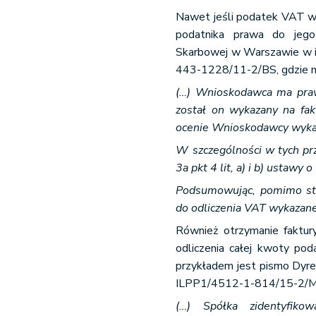
Nawet jeśli podatek VAT wy
podatnika prawa do jego 
Skarbowej w Warszawie w int
443-1228/11-2/BS, gdzie 
(…) Wnioskodawca ma prawo
został on wykazany na fak
ocenie Wnioskodawcy wyka
W szczególności w tych prz
3a pkt 4 lit, a) i b) ustawy 
Podsumowując, pomimo st
do odliczenia VAT wykazane
Również otrzymanie faktu
odliczenia całej kwoty po
przykładem jest pismo Dyre
ILPP1/4512-1-814/15-2/MK
(…) Spółka zidentyfiko