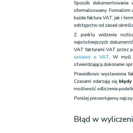
Sposób dokumentowania 
sformalizowany. Formalizm w
każda faktura VAT, jak i ter
odstępstw od zasad określo
Z punktu widzenia rozli
najistotniejszych dokumen
VAT fakturami VAT przez po
ustawy o VAT
. W myśl 
stwierdzającą dokonanie spr
Prawidłowo wystawiona fak
Czasami zdarzają się
błędy
możliwość odliczenia podatk
Poniżej prezentujemy najczęś
Błąd w wyliczen