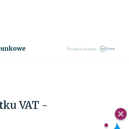
chunkowe
Poradnik wspiera
atku VAT -