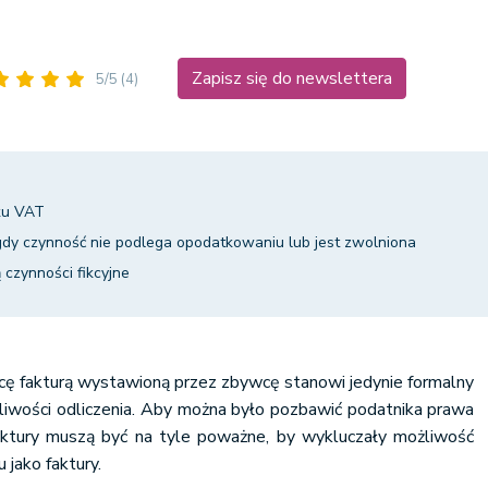
Zapisz się do newslettera
5/5
(4)
ku VAT
gdy czynność nie podlega opodatkowaniu lub jest zwolniona
ą czynności fikcyjne
 fakturą wystawioną przez zbywcę stanowi jedynie formalny
liwości odliczenia. Aby można było pozbawić podatnika prawa
aktury muszą być na tyle poważne, by wykluczały możliwość
jako faktury.