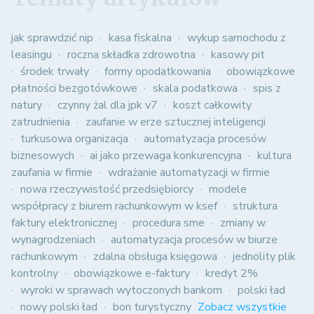
jak sprawdzić nip
kasa fiskalna
wykup samochodu z
leasingu
roczna składka zdrowotna
kasowy pit
środek trwały
formy opodatkowania
obowiązkowe
płatności bezgotówkowe
skala podatkowa
spis z
natury
czynny żal dla jpk v7
koszt całkowity
zatrudnienia
zaufanie w erze sztucznej inteligencji
turkusowa organizacja
automatyzacja procesów
biznesowych
ai jako przewaga konkurencyjna
kultura
zaufania w firmie
wdrażanie automatyzacji w firmie
nowa rzeczywistość przedsiębiorcy
modele
współpracy z biurem rachunkowym w ksef
struktura
faktury elektronicznej
procedura sme
zmiany w
wynagrodzeniach
automatyzacja procesów w biurze
rachunkowym
zdalna obsługa księgowa
jednolity plik
kontrolny
obowiązkowe e-faktury
kredyt 2%
wyroki w sprawach wytoczonych bankom
polski ład
nowy polski ład
bon turystyczny
Zobacz wszystkie