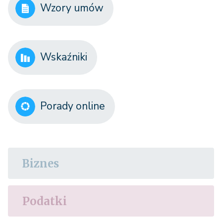
Wzory umów
Wskaźniki
Porady online
Biznes
Podatki