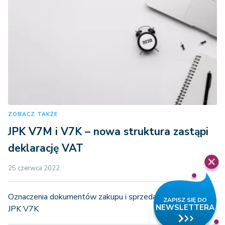
ZOBACZ TAKŻE
JPK V7M i V7K – nowa struktura zastąpi
deklarację VAT
25 czerwca 2022
Oznaczenia dokumentów zakupu i sprzedaży w JPK V7M i
JPK V7K