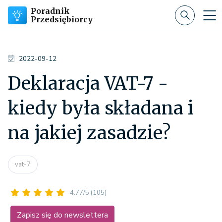
Poradnik
Przedsiębiorcy
2022-09-12
Deklaracja VAT-7 -
kiedy była składana i
na jakiej zasadzie?
vat-7
4.77/5
(105)
Zapisz się do newslettera