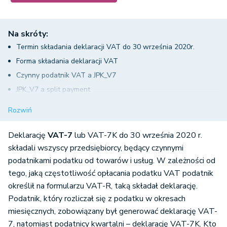
Na skróty:
Termin składania deklaracji VAT do 30 września 2020r.
Forma składania deklaracji VAT
Czynny podatnik VAT a JPK_V7
JPK_V7 a split payment
Który urząd skarbowy jest właściwy do celów VAT?
Rozwiń
Czy nowy plik JPK zastępuje wszystkie deklaracje VAT?
Jak wygenerować plik JPK_V7 w systemie wFirma.pl?
Deklarację
VAT-7
lub VAT-7K do 30 września 2020 r.
składali wszyscy przedsiębiorcy, będący czynnymi
podatnikami podatku od towarów i usług. W zależności od
tego, jaką częstotliwość opłacania podatku VAT podatnik
określił na formularzu VAT-R, taką składał deklarację.
Podatnik, który rozliczał się z podatku w okresach
miesięcznych, zobowiązany był generować deklarację VAT-
7, natomiast podatnicy kwartalni – deklarację VAT-7K. Kto