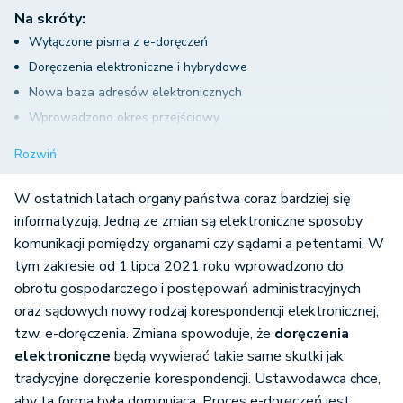
Na skróty:
Wyłączone pisma z e-doręczeń
Doręczenia elektroniczne i hybrydowe
Nowa baza adresów elektronicznych
Wprowadzono okres przejściowy
Doręczenia elektroniczne– ZUS
Rozwiń
W ostatnich latach organy państwa coraz bardziej się
informatyzują. Jedną ze zmian są elektroniczne sposoby
komunikacji pomiędzy organami czy sądami a pet
entami. W
tym zakresie od 1 lipca 2021 roku wprowadzono do
obrotu gospodarczego i postępowań administracyjnych
oraz sądowych nowy rodzaj korespondencji elektronicznej,
tzw. e-doręczenia. Zmiana spowoduje, że
doręczenia
elektroniczne
będą wywierać
takie same skutki jak
tradycyjne doręczenie korespondencji. Ustawodawca chce,
aby ta forma była dominująca. Proces e-doręczeń jest