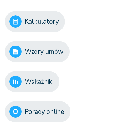
Kalkulatory
Wzory umów
Wskaźniki
Porady online