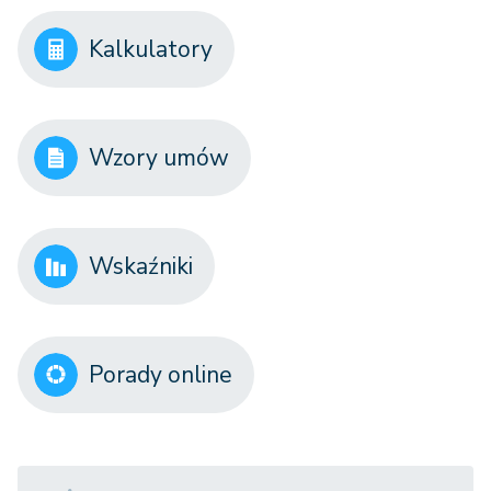
Kalkulatory
Wzory umów
Wskaźniki
Porady online