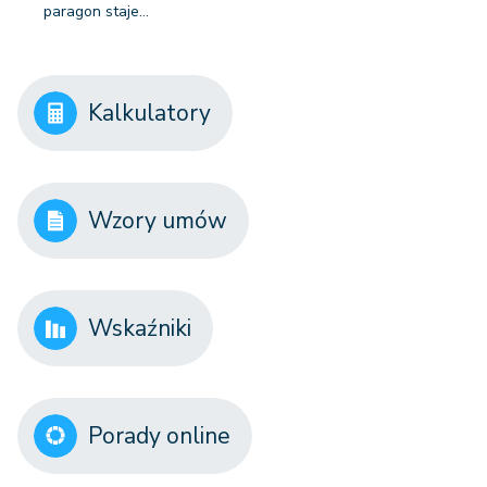
paragon staje…
Kalkulatory
Wzory umów
Wskaźniki
Porady online