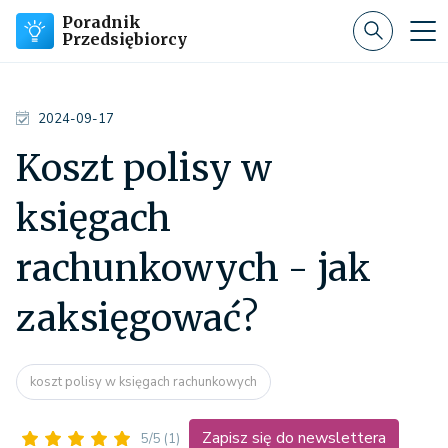
Poradnik
Przedsiębiorcy
2024-09-17
Koszt polisy w
księgach
rachunkowych - jak
zaksięgować?
koszt polisy w księgach rachunkowych
Zapisz się do newslettera
5/5
(1)