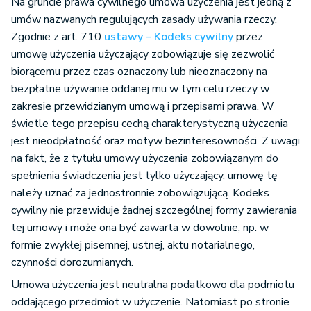
Na gruncie prawa cywilnego umowa użyczenia jest jedną z
umów nazwanych regulujących zasady używania rzeczy.
Zgodnie z art. 710
ustawy – Kodeks cywilny
przez
umowę użyczenia użyczający zobowiązuje się zezwolić
biorącemu przez czas oznaczony lub nieoznaczony na
bezpłatne używanie oddanej mu w tym celu rzeczy w
zakresie przewidzianym umową i przepisami prawa. W
świetle tego przepisu cechą charakterystyczną użyczenia
jest nieodpłatność oraz motyw bezinteresowności. Z uwagi
na fakt, że z tytułu umowy użyczenia zobowiązanym do
spełnienia świadczenia jest tylko użyczający, umowę tę
należy uznać za jednostronnie zobowiązującą. Kodeks
cywilny nie przewiduje żadnej szczególnej formy zawierania
tej umowy i może ona być zawarta w dowolnie, np. w
formie zwykłej pisemnej, ustnej, aktu notarialnego,
czynności dorozumianych.
Umowa użyczenia jest neutralna podatkowo dla podmiotu
oddającego przedmiot w użyczenie. Natomiast po stronie