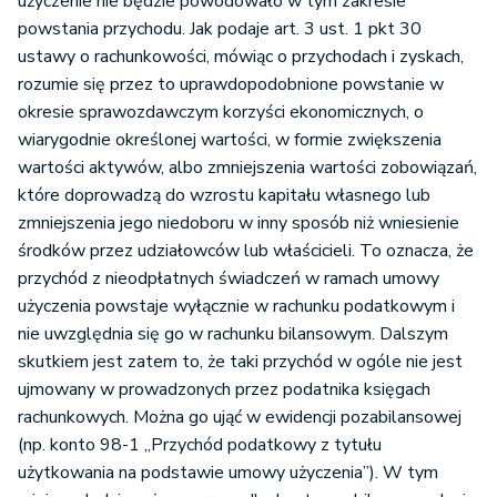
użyczenie nie będzie powodowało w tym zakresie
powstania przychodu. Jak podaje art. 3 ust. 1 pkt 30
ustawy o rachunkowości, mówiąc o przychodach i zyskach,
rozumie się przez to uprawdopodobnione powstanie w
okresie sprawozdawczym korzyści ekonomicznych, o
wiarygodnie określonej wartości, w formie zwiększenia
wartości aktywów, albo zmniejszenia wartości zobowiązań,
które doprowadzą do wzrostu kapitału własnego lub
zmniejszenia jego niedoboru w inny sposób niż wniesienie
środków przez udziałowców lub właścicieli. To oznacza, że
przychód z nieodpłatnych świadczeń w ramach umowy
użyczenia powstaje wyłącznie w rachunku podatkowym i
nie uwzględnia się go w rachunku bilansowym. Dalszym
skutkiem jest zatem to, że taki przychód w ogóle nie jest
ujmowany w prowadzonych przez podatnika księgach
rachunkowych. Można go ująć w ewidencji pozabilansowej
(np. konto 98-1 „Przychód podatkowy z tytułu
użytkowania na podstawie umowy użyczenia”). W tym