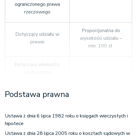
ograniczonego prawa
rzeczowego
Proporcjonalna do
Dotyczący udziału w
wysokości udziału –
prawie
min. 100 zł
Dotyczący własności,
użytkowania
wieczystego lub
spółdzielczego
Podstawa prawna
własnościowego
prawa do lokalu na
150 zł
podstawie
Ustawa z dnia 6 lipca 1982 roku o księgach wieczystych i
dziedziczenia, zapisu
hipotece
lub działu spadku
Ustawa z dnia 28 lipca 2005 roku o kosztach sądowych w
albo zniesienia