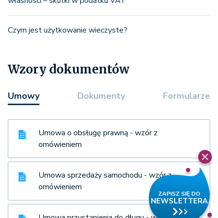
własności – skutki w podatku VAT
Czym jest użytkowanie wieczyste?
Wzory dokumentów
Umowy
Dokumenty
Formularze
Umowa o obsługę prawną - wzór z
omówieniem
Umowa sprzedaży samochodu - wzór z
omówieniem
Umowa przystąpienia do długu - wzór z