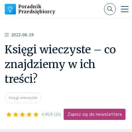
Poradnik
Przedsiębiorcy
2022-06-19
Księgi wieczyste – co
znajdziemy w ich
treści?
księgi wieczyste
Zapisz się do newslettera
4.95/5
(20)