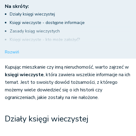
Na skróty:
Działy księgi wieczystej
Księgi wieczyste - dostępne informacje
Zasady ksiąg wieczystych
Księgi wieczyste - kto może założyć?
Wpis do księgi wieczystej
Rozwiń
Opłaty za wpis
Podstawa prawna
Kupując mieszkanie czy inną nieruchomość, warto zajrzeć w
księgi wieczyste
, która zawiera wszelkie informacje na ich
temat. Jest to swoisty dowód tożsamości, z którego
możemy wiele dowiedzieć się o ich historii czy
ograniczeniach, jakie zostały na nie nałożone.
Działy księgi wieczystej