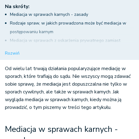
Na skróty:
Mediacja w sprawach karnych - zasady
Rodzaje spraw, w jakich prowadzona może być mediacja w
postępowaniu karnym
Mediacja w sprawach z oskarżenia prywatnego zamiast
posiedzenia pojednawczego
Rozwiń
Skierowanie do mediacji
Kto prowadzi mediację?
Od wielu lat trwają działania popularyzujące mediację w
Zgoda na mediację?
sporach, które trafiają do sądu. Nie wszyscy mogą zdawać
sobie sprawę, że mediacja jest dopuszczalna nie tylko w
Mediator – warunki, jakie musi spełnić, kto nie może nim być
sporach cywilnych, ale także w sprawach karnych. Jak
Udostępnienie akt sprawy mediatorowi na potrzeby
wygląda mediacja w sprawach karnych, kiedy można ją
prowadzenia mediacji
prowadzić, o tym piszemy w treści tego artykułu.
Sprawozdanie z mediacji
Koszty mediacji
Mediacja w sprawach karnych -
Skutki zawarcia ugody w mediacji
Przebieg mediacji