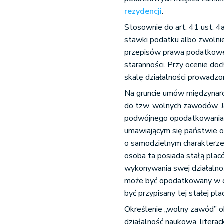
rezydencji
.
Stosownie do art. 41 ust. 4
stawki podatku albo zwolnie
przepisów prawa podatkoweg
staranności. Przy ocenie doc
skalę działalności prowadzon
Na gruncie umów międzynaro
do tzw. wolnych zawodów. Ja
podwójnego opodatkowania d
umawiającym się państwie o
o samodzielnym charakterze
osoba ta posiada stałą pla
wykonywania swej działalnoś
może być opodatkowany w dr
być przypisany tej stałej pl
Określenie „wolny zawód” 
działalność naukową, litera