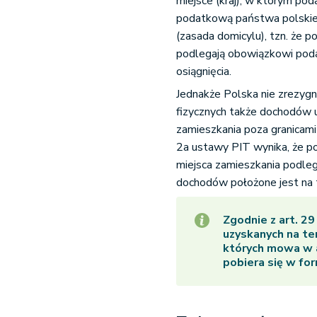
miejsce (kraj), w którym pod
podatkową państwa polskieg
(zasada domicylu), tzn. że p
podlegają obowiązkowi poda
osiągnięcia.
Jednakże Polska nie zrezy
fizycznych także dochodów u
zamieszkania poza granicami 
2a ustawy PIT wynika, że po
miejsca zamieszkania podleg
dochodów położone jest na 
Zgodnie z art. 2
uzyskanych na te
których mowa w a
pobiera się w fo