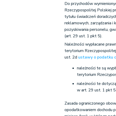
Do przychodów wymienionych 
Rzeczypospolitej Polskiej p
tytułu świadczeń doradczych
reklamowych, zarządzania i k
pozyskiwania personelu, gwa
(art. 29 ust. 1 pkt 5).
Należności wypłacane prawn
terytorium Rzeczypospolitej 
ust. 2d
ustawy o podatku 
należności te są wypł
terytorium Rzeczyposp
należności te dotycz
w art. 29 ust. 1 pkt 
Zasada ograniczonego obowi
opodatkowaniem dochodu po