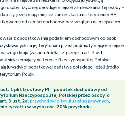
atnik ma miejsce zamieszkania. O objęciu jurysdykcją
o osoby fizycznej decyduje miejsce zamieszkania tej osoby –
odatnicy, jeżeli mają miejsce zamieszkania na terytorium RP,
tkowemu od całości dochodów, bez względu na miejsce ich
gnowała z opodatkowania podatkiem dochodowym od osób
zyskiwanych na jej terytorium przez podmioty mające miejsce
naszego kraju (zasada źródła). Z przepisu art. 3 ust.
datnicy niemający na terenie Rzeczypospolitej Polskiej
ają jurysdykcji podatkowej państwa polskiego, jeżeli źródło
terytorium Polski.
9 ust. 1 pkt 5 ustawy PIT podatek dochodowy od
rytorium Rzeczypospolitej Polskiej przez osoby, o
rt. 3 ust. 2a,
przychodów z tytułu usług prawnych
,
rmie ryczałtu w wysokości 20% przychodu.