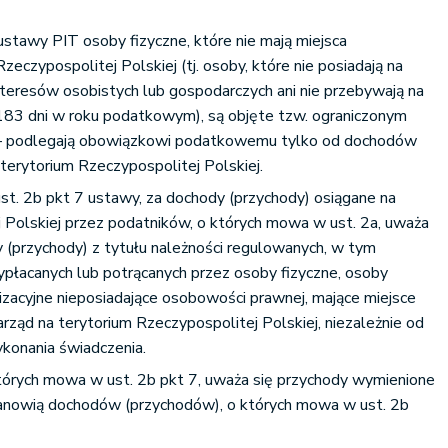
ustawy PIT osoby fizyczne, które nie mają miejsca
zeczypospolitej Polskiej (tj. osoby, które nie posiadają na
nteresów osobistych lub gospodarczych ani nie przebywają na
ż 183 dni w roku podatkowym), są objęte tzw. ograniczonym
 podlegają obowiązkowi podatkowemu tylko od dochodów
terytorium Rzeczypospolitej Polskiej.
ust. 2b pkt 7 ustawy, za dochody (przychody) osiągane na
 Polskiej przez podatników, o których mowa w ust. 2a, uważa
 (przychody) z tytułu należności regulowanych, w tym
ypłacanych lub potrącanych przez osoby fizyczne, osoby
izacyjne nieposiadające osobowości prawnej, mające miejsce
arząd na terytorium Rzeczypospolitej Polskiej, niezależnie od
konania świadczenia.
których mowa w ust. 2b pkt 7, uważa się przychody wymienione
e stanowią dochodów (przychodów), o których mowa w ust. 2b