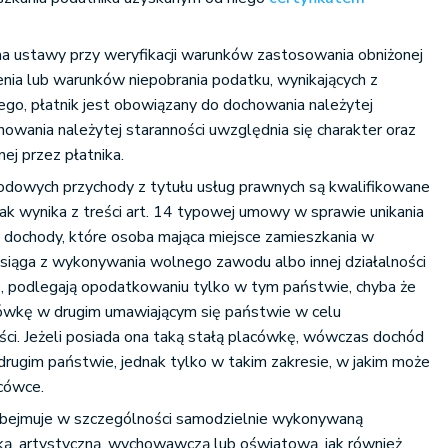
aa ustawy przy weryfikacji warunków zastosowania obniżonej
nia lub warunków niepobrania podatku, wynikających z
o, płatnik jest obowiązany do dochowania należytej
howania należytej staranności uwzględnia się charakter oraz
ej przez płatnika.
dowych przychody z tytułu usług prawnych są kwalifikowane
k wynika z treści art. 14 typowej umowy w sprawie unikania
ochody, które osoba mająca miejsce zamieszkania w
siąga z wykonywania wolnego zawodu albo innej działalności
, podlegają opodatkowaniu tylko w tym państwie, chyba że
cówkę w drugim umawiającym się państwie w celu
ci. Jeżeli posiada ona taką stałą placówkę, wówczas dochód
ugim państwie, jednak tylko w takim zakresie, w jakim może
acówce.
obejmuje w szczególności samodzielnie wykonywaną
cką, artystyczną, wychowawczą lub oświatową, jak również