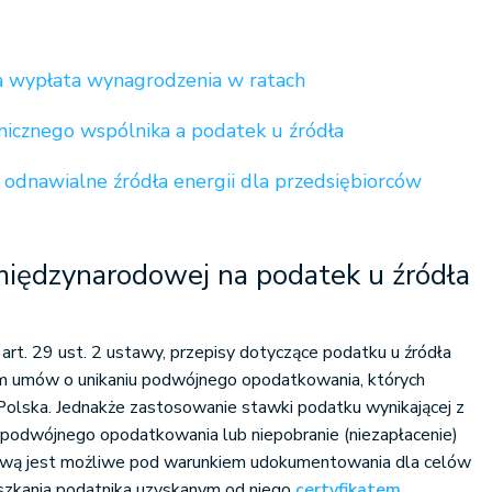
a wypłata wynagrodzenia w ratach
nicznego wspólnika a podatek u źródła
 odnawialne źródła energii dla przedsiębiorców
ędzynarodowej na podatek u źródła
art. 29 ust. 2 ustawy, przepisy dotyczące podatku u źródła
em umów o unikaniu podwójnego opodatkowania, których
Polska. Jednakże zastosowanie stawki podatku wynikającej z
 podwójnego opodatkowania lub niepobranie (niezapłacenie)
ową jest możliwe pod warunkiem udokumentowania dla celów
szkania podatnika uzyskanym od niego
certyfikatem