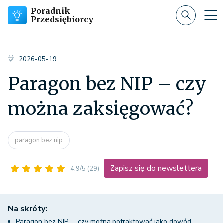
Poradnik
Przedsiębiorcy
2026-05-19
Paragon bez NIP – czy
można zaksięgować?
paragon bez nip
Zapisz się do newslettera
4.9/5
(29)
Na skróty:
Paragon bez NIP – czy można potraktować jako dowód