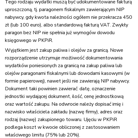
Tego rodzaju wydatki muszą być udokumentowane fakturą
uproszczoną, tj. paragonem fiskalnym zawierającym NIP
nabywcy, gdy kwota należności ogółem nie przekracza 450
zł (lub 100 euro), albo standardową fakturą VAT. Zwykły
paragon bez NIP nie spełnia już wymogów dowodu
księgowego w PKPiR.
Wyjątkiem jest zakup paliwa i olejów za granicą. Nowe
rozporządzenie utrzymuje możliwość dokumentowania
wydatków poniesionych za granicą na zakup paliwa lub
olejów paragonami fiskalnymi lub dowodami kasowymi (w
formie papierowej), nawet jeśli nie zawierają NIP nabywcy.
Dokument taki powinien zawierać: datę, oznaczenie
jednostki wydającej dokument, ilość, cenę jednostkową
oraz wartość zakupu. Na odwrocie należy dopisać imię i
nazwisko właściciela zakładu (nazwę firmy), adres oraz
rodzaj (nazwę) zakupionego towaru. Ujęciu w PKPiR
podlega koszt w kwocie obliczonej z zastosowaniem
właściwego limitu (75% lub 20%).