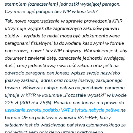
stemplem (oznaczeniem) jednostki wydającej paragon.
Czy może ująć paragon bez NIP w kosztach?
T
ak, nowe rozporządzenie w sprawie prowadzenia KPiR
utrzymuje wyjątek dla zagranicznych zakupów paliwa i
olejów - wydatki te nadal mogą być udokumentowane
paragonami fiskalnymi lu dowodami kasowymi w formie
papierowej, nawet bez NIP nabywcy. Warunkiem jest, aby
dokument zawierał datę, oznaczenie jednostki wydającej,
ilość, cenę jednostkową i wartość zakupu oraz jeś
li na
odwrocie paragonu pan Jonasz wpisze swoje nazwisko
(nazwę zakładu), adres oraz rodzaj (nazwę) zakupionego
towaru. Wówczas nabyte paliwo na podstawie paragonu
ujmuje w KPiR w kolumnie „Pozostałe wydatki” w kwocie
225 zł (300 zł x 75%). Ponadto pan Jonasz ma prawo do
uzyskania zwrotu podatku VAT z tytułu nabycia paliwa
na
terenie UE na podstawie wniosku VAT–REF, który
składany jest do właściwego państwa członkowskiego za
pośrednictwem polskiego urzędu skarbowego.