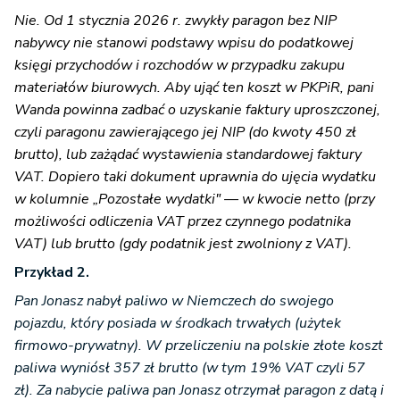
Nie. Od 1 stycznia 2026 r. zwykły paragon bez NIP
nabywcy nie stanowi podstawy wpisu do podatkowej
księgi przychodów i rozchodów w przypadku zakupu
materiałów biurowych. Aby ująć ten koszt w PKPiR, pani
Wanda powinna zadbać o uzyskanie faktury uproszczonej,
czyli paragonu zawierającego jej NIP (do kwoty 450 zł
brutto), lub zażądać wystawienia standardowej faktury
VAT. Dopiero taki dokument uprawnia do ujęcia wydatku
w kolumnie „Pozostałe wydatki" — w kwocie netto (przy
możliwości odliczenia VAT przez czynnego podatnika
VAT) lub brutto (gdy podatnik jest zwolniony z VAT).
Przykład 2.
Pan Jonasz nabył paliwo w Niemczech do swojego
pojazdu, który posiada w środkach trwałych (użytek
firmowo-prywatny). W przeliczeniu na polskie złote koszt
paliwa wyniósł 357 zł brutto (w tym 19% VAT czyli 57
zł). Za nabycie paliwa pan Jonasz otrzymał paragon z datą i