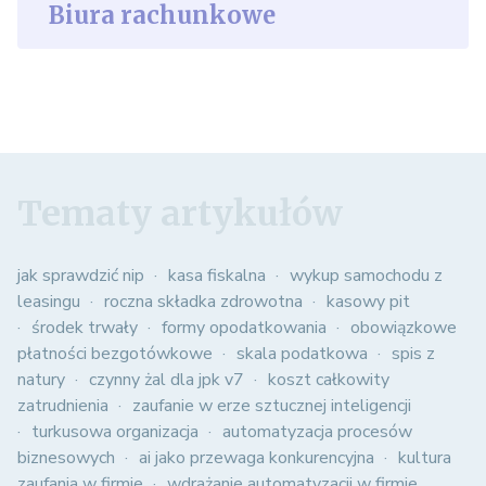
Biura rachunkowe
Tematy artykułów
jak sprawdzić nip
kasa fiskalna
wykup samochodu z
leasingu
roczna składka zdrowotna
kasowy pit
środek trwały
formy opodatkowania
obowiązkowe
płatności bezgotówkowe
skala podatkowa
spis z
natury
czynny żal dla jpk v7
koszt całkowity
zatrudnienia
zaufanie w erze sztucznej inteligencji
turkusowa organizacja
automatyzacja procesów
biznesowych
ai jako przewaga konkurencyjna
kultura
zaufania w firmie
wdrażanie automatyzacji w firmie