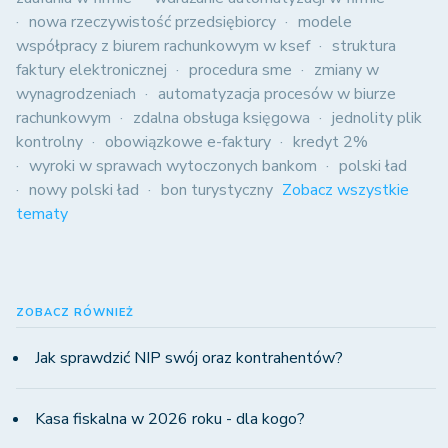
nowa rzeczywistość przedsiębiorcy
modele
współpracy z biurem rachunkowym w ksef
struktura
faktury elektronicznej
procedura sme
zmiany w
wynagrodzeniach
automatyzacja procesów w biurze
rachunkowym
zdalna obsługa księgowa
jednolity plik
kontrolny
obowiązkowe e-faktury
kredyt 2%
wyroki w sprawach wytoczonych bankom
polski ład
nowy polski ład
bon turystyczny
Zobacz wszystkie
tematy
ZOBACZ RÓWNIEŻ
Jak sprawdzić NIP swój oraz kontrahentów?
Kasa fiskalna w 2026 roku - dla kogo?