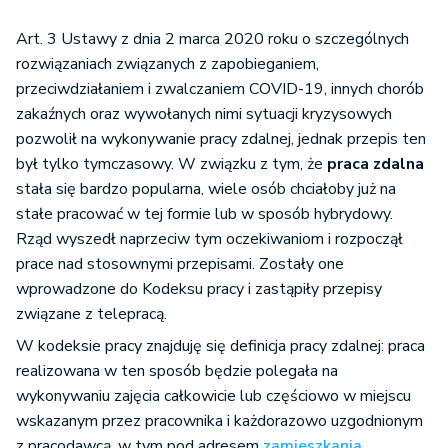
Art. 3 Ustawy z dnia 2 marca 2020 roku o szczególnych
rozwiązaniach związanych z zapobieganiem,
przeciwdziałaniem i zwalczaniem COVID-19, innych chorób
zakaźnych oraz wywołanych nimi sytuacji kryzysowych
pozwolił na wykonywanie pracy zdalnej, jednak przepis ten
był tylko tymczasowy. W związku z tym, że
praca zdalna
stała się bardzo popularna, wiele osób chciałoby już na
stałe pracować w tej formie lub w sposób hybrydowy.
Rząd wyszedł naprzeciw tym oczekiwaniom i rozpoczął
prace nad stosownymi przepisami. Zostały one
wprowadzone do Kodeksu pracy i zastąpiły przepisy
związane z telepracą.
W kodeksie pracy znajduję się definicja pracy zdalnej: praca
realizowana w ten sposób będzie polegała na
wykonywaniu zajęcia całkowicie lub częściowo w miejscu
wskazanym przez pracownika i każdorazowo uzgodnionym
z pracodawcą, w tym pod adresem
zamieszkania