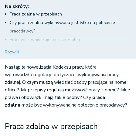
Na skróty:
Praca zdalna w przepisach
Czy praca zdalna wykonywana jest tylko na polecenie
pracodawcy?
Pracownik wnioskuje o pracę zdalną
Uzgodniona praca zdalna
Rozwiń
O czym powinien pamiętać pracownik?
Czy praca zdalna może być wykonywana raz na jakiś czas?
Nastąpiła nowelizacja Kodeksu pracy, która
wprowadziła regulacje dotyczącej wykonywania pracy
zdalnej. O czym muszą wiedzieć osoby pracujące na home
office? Jak przepisy regulują możliwość pracy z domu? Jakie
prawa i obowiązki mają takie osoby? Czy
praca
zdalna
może być wykonywana na polecenie pracodawcy?
Praca zdalna w przepisach