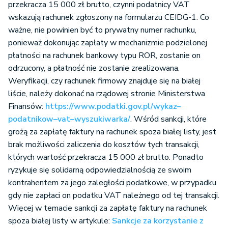
przekracza 15 000 zł brutto, czynni podatnicy VAT
wskazują rachunek zgłoszony na formularzu CEIDG-1. Co
ważne, nie powinien być to prywatny numer rachunku,
ponieważ dokonując zapłaty w mechanizmie podzielonej
płatności na rachunek bankowy typu ROR, zostanie on
odrzucony, a płatność nie zostanie zrealizowana.
Weryfikacji, czy rachunek firmowy znajduje się na białej
liście, należy dokonać na rządowej stronie Ministerstwa
Finansów:
https://www.podatki.gov.pl/wykaz–
podatnikow–vat–wyszukiwarka/
. Wśród sankcji, które
grożą za zapłatę faktury na rachunek spoza białej listy, jest
brak możliwości zaliczenia do kosztów tych transakcji,
których wartość przekracza 15 000 zł brutto. Ponadto
ryzykuje się solidarną odpowiedzialnością ze swoim
kontrahentem za jego zaległości podatkowe, w przypadku
gdy nie zapłaci on podatku VAT należnego od tej transakcji.
Więcej w temacie sankcji za zapłatę faktury na rachunek
spoza białej listy w artykule:
Sankcje za korzystanie z