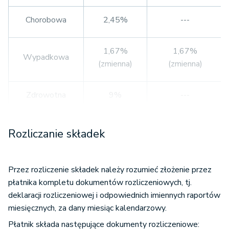
Chorobowa
2,45%
---
1,67%
1,67%
Wypadkowa
(zmienna)
(zmienna)
Zdrowotna
9%
---
Fundusz
Rozliczanie składek
2,45%
2,45%
Pracy
Przez rozliczenie składek należy rozumieć złożenie przez
FGŚP
0,1%
0,1%
płatnika kompletu dokumentów rozliczeniowych, tj.
deklaracji rozliczeniowej i odpowiednich imiennych raportów
FEP
1,5%
1,5%
miesięcznych, za dany miesiąc kalendarzowy.
Płatnik składa następujące dokumenty rozliczeniowe: