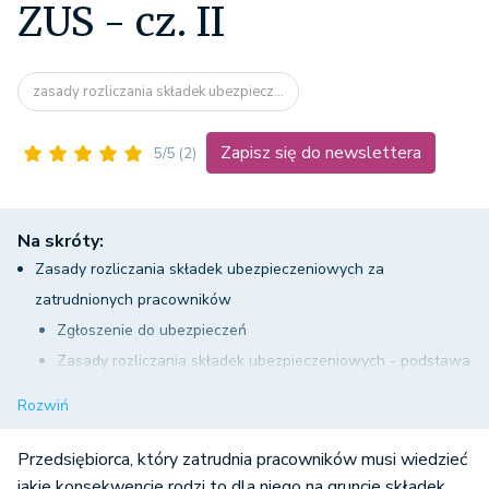
ZUS - cz. II
zasady rozliczania składek ubezpiecz...
Zapisz się do newslettera
5/5
(2)
Na skróty:
Zasady rozliczania składek ubezpieczeniowych za
zatrudnionych pracowników
Zgłoszenie do ubezpieczeń
Zasady rozliczania składek ubezpieczeniowych - podstawa
ubezpieczenia
Rozwiń
Wysokość składek ZUS za pracowników (dane na 2021 rok)
Rozliczanie składek
Przedsiębiorca, który zatrudnia pracowników musi wiedzieć
Forma przekazywania dokumentów do ZUS
jakie konsekwencje rodzi to dla niego na gruncie składek.