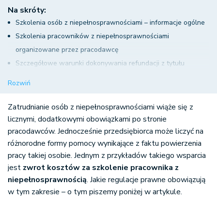
Na skróty:
Szkolenia osób z niepełnosprawnościami – informacje ogólne
Szkolenia pracowników z niepełnosprawnościami
organizowane przez pracodawcę
Szczegółowe warunki dokonywania refundacji z tytułu
szkolenia pracowników z niepełnosprawnościami
Rozwiń
Wniosek o przyznanie refundacji za szkolenie pracownika z
niepełnosprawnością
Zatrudnianie osób z niepełnosprawnościami wiąże się z
Zawarcie umowy o refundację
licznymi, dodatkowymi obowiązkami po stronie
pracodawców. Jednocześnie przedsiębiorca może liczyć na
Zwrot kosztów za szkolenie pracownika z
różnorodne formy pomocy wynikające z faktu powierzenia
niepełnosprawnością – podsumowanie
pracy takiej osobie. Jednym z przykładów takiego wsparcia
jest
zwrot kosztów za szkolenie pracownika z
niepełnosprawnością
. Jakie regulacje prawne obowiązują
w tym zakresie – o tym piszemy poniżej w artykule.