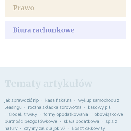
Prawo
Biura rachunkowe
Tematy artykułów
jak sprawdzić nip
kasa fiskalna
wykup samochodu z
leasingu
roczna składka zdrowotna
kasowy pit
środek trwały
formy opodatkowania
obowiązkowe
płatności bezgotówkowe
skala podatkowa
spis z
natury
czynny żal dla jpk v7
koszt całkowity