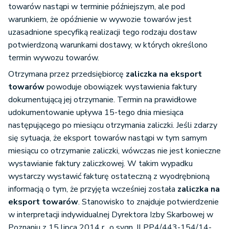
towarów nastąpi w terminie późniejszym, ale pod
warunkiem, że opóźnienie w wywozie towarów jest
uzasadnione specyfiką realizacji tego rodzaju dostaw
potwierdzoną warunkami dostawy, w których określono
termin wywozu towarów.
Otrzymana przez przedsiębiorcę
zaliczka na eksport
towarów
powoduje obowiązek wystawienia faktury
dokumentującą jej otrzymanie. Termin na prawidłowe
udokumentowanie upływa 15-tego dnia miesiąca
następującego po miesiącu otrzymania zaliczki. Jeśli zdarzy
się sytuacja, że eksport towarów nastąpi w tym samym
miesiącu co otrzymanie zaliczki, wówczas nie jest konieczne
wystawianie faktury zaliczkowej. W takim wypadku
wystarczy wystawić fakturę ostateczną z wyodrębnioną
informacją o tym, że przyjęta wcześniej została
zaliczka na
eksport towarów
. Stanowisko to znajduje potwierdzenie
w interpretacji indywidualnej Dyrektora Izby Skarbowej w
Poznaniu z 15 lipca 2014 r., o sygn. ILPP4/443-154/14-