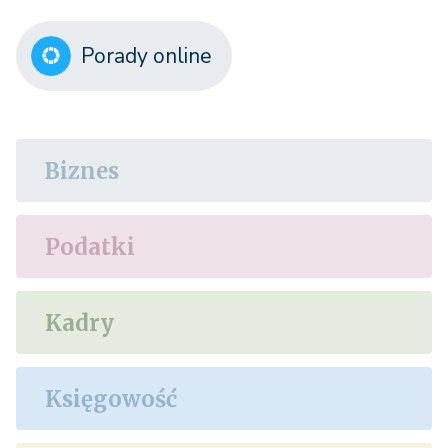
Porady online
Biznes
Podatki
Kadry
Księgowość