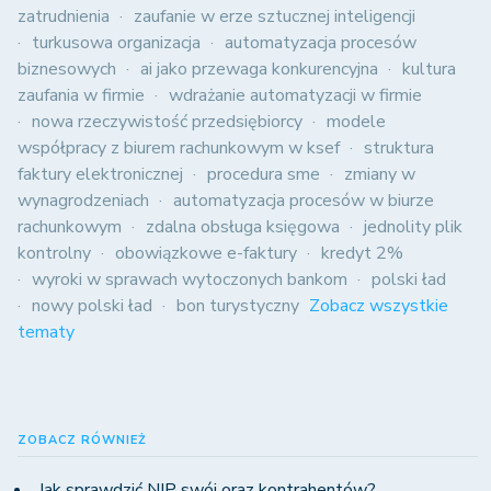
zatrudnienia
zaufanie w erze sztucznej inteligencji
turkusowa organizacja
automatyzacja procesów
biznesowych
ai jako przewaga konkurencyjna
kultura
zaufania w firmie
wdrażanie automatyzacji w firmie
nowa rzeczywistość przedsiębiorcy
modele
współpracy z biurem rachunkowym w ksef
struktura
faktury elektronicznej
procedura sme
zmiany w
wynagrodzeniach
automatyzacja procesów w biurze
rachunkowym
zdalna obsługa księgowa
jednolity plik
kontrolny
obowiązkowe e-faktury
kredyt 2%
wyroki w sprawach wytoczonych bankom
polski ład
nowy polski ład
bon turystyczny
Zobacz wszystkie
tematy
ZOBACZ RÓWNIEŻ
Jak sprawdzić NIP swój oraz kontrahentów?