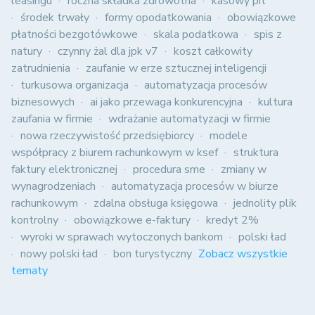
leasingu
roczna składka zdrowotna
kasowy pit
środek trwały
formy opodatkowania
obowiązkowe
płatności bezgotówkowe
skala podatkowa
spis z
natury
czynny żal dla jpk v7
koszt całkowity
zatrudnienia
zaufanie w erze sztucznej inteligencji
turkusowa organizacja
automatyzacja procesów
biznesowych
ai jako przewaga konkurencyjna
kultura
zaufania w firmie
wdrażanie automatyzacji w firmie
nowa rzeczywistość przedsiębiorcy
modele
współpracy z biurem rachunkowym w ksef
struktura
faktury elektronicznej
procedura sme
zmiany w
wynagrodzeniach
automatyzacja procesów w biurze
rachunkowym
zdalna obsługa księgowa
jednolity plik
kontrolny
obowiązkowe e-faktury
kredyt 2%
wyroki w sprawach wytoczonych bankom
polski ład
nowy polski ład
bon turystyczny
Zobacz wszystkie
tematy