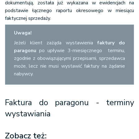
dokumentują, została już wykazana w ewidencjach na
podstawie łącznego raportu okresowego w miesiącu
faktycznej sprzedaży.
Uwaga!
Jeżeli klient zażąda wystawienia
faktury do
paragonu
po upływie 3-miesięcznego terminu,
zgodnie z obowiązującymi przepisami, sprzedawca
może, lecz nie musi wystawić faktury na żądanie
nabywcy.
Faktura do paragonu - terminy
wystawiania
Zobacz też: