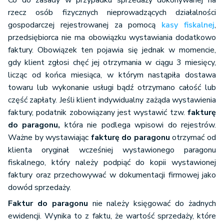
Co do zasady w przypadku sprzedaży dokonywanej na
rzecz osób fizycznych nieprowadzących działalności
gospodarczej rejestrowanej za pomocą
kasy fiskalnej
,
przedsiębiorca nie ma obowiązku wystawiania dodatkowo
faktury. Obowiązek ten pojawia się jednak w momencie,
gdy klient zgłosi chęć jej otrzymania w ciągu 3 miesięcy,
licząc od końca miesiąca, w którym nastąpiła dostawa
towaru lub wykonanie usługi bądź otrzymano całość lub
część zapłaty. Jeśli klient indywidualny zażąda wystawienia
faktury, podatnik zobowiązany jest wystawić tzw.
fakturę
do paragonu,
która nie podlega wpisowi do rejestrów.
Ważne by wystawiając
fakturę do paragonu
otrzymać od
klienta oryginał wcześniej wystawionego paragonu
fiskalnego, który należy podpiąć do kopii wystawionej
faktury oraz przechowywać w dokumentacji firmowej jako
dowód sprzedaży.
Faktur do paragonu
nie należy księgować do żadnych
ewidencji. Wynika to z faktu, że wartość sprzedaży, które