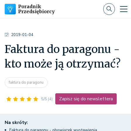
Poradnik
Przedsiębiorcy
2019-01-04
Faktura do paragonu -
kto może ją otrzymać?
faktura do paragonu
Zapisz się do newslettera
5/5
(4)
Na skróty:
Faktura do paragonu - obowiązek wystawienia