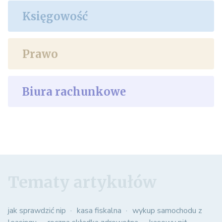
Księgowość
Prawo
Biura rachunkowe
Tematy artykułów
jak sprawdzić nip
kasa fiskalna
wykup samochodu z