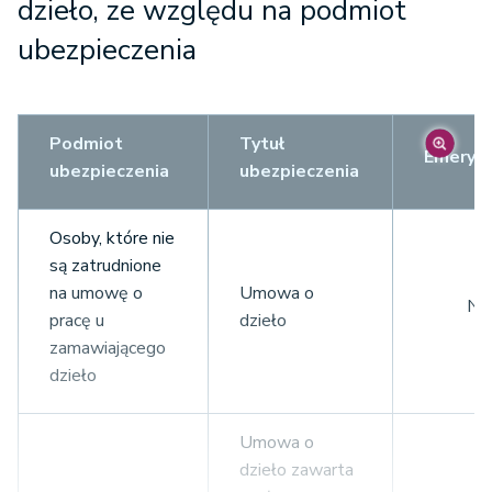
do 26. roku życia
zlecenie
dzieło, ze względu na podmiot
ubezpieczenia
Pracownik
Umowa
zlecenie (jeśli
Osoba z
Podmiot
suma
Tytuł
inną
Emeryt
ubezpieczenia
wszystkich
ubezpieczenia
umową
posiadanych
zleceniem
tytułów do
D
Osoby, które nie
ubezpieczeń
Emeryt i
są zatrudnione
jest równa lub
rencista
na umowę o
Umowa o
N
wyższa niż
pracę u
dzieło
Żołnierz
wynagrodzenie
zamawiającego
zawodowy
minimalne)
dzieło
Umowa o
Umowa
dzieło zawarta
zlecenie (przy