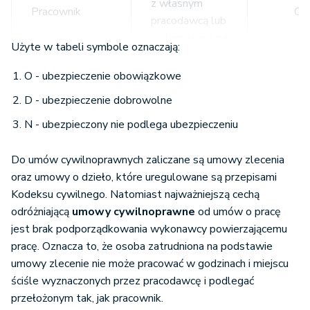
z własnym
opłacanych
Pracownik
O
pracodawcą lub
składkach z
wykonywana na
tytułu
Użyte w tabeli symbole oznaczają:
jego rzecz
prowadzonej
Przedsiębiorca
D
O - ubezpieczenie obowiązkowe
działalności w
wysokości min.
Umowa o
D - ubezpieczenie dobrowolne
60%
dzieło zawarta
N - ubezpieczony nie podlega ubezpieczeniu
przeciętnego
nie z własnym
Pracownik
N
miesięcznego
pracodawcą i
Do umów cywilnoprawnych zaliczane są umowy zlecenia
wynagrodzenia)
niewykonywana
oraz umowy o dzieło, które uregulowane są przepisami
na jego rzecz
Kodeksu cywilnego. Natomiast najważniejszą cechą
Umowa
odróżniającą
umowy cywilnoprawne
od umów o pracę
zlecenie (przy
Osoba
jest brak podporządkowania wykonawcy powierzającemu
opłacanych
niemająca
pracę. Oznacza to, że osoba zatrudniona na podstawie
preferencyjnych
zawartej innej
umowy zlecenie nie może pracować w godzinach i miejscu
Przedsiębiorca
O
Umowa o
składkach z
umowy
N
ściśle wyznaczonych przez pracodawcę i podlegać
dzieło
tytułu
cywilnoprawnej i
przełożonym tak, jak pracownik.