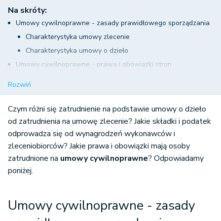
Na skróty:
Umowy cywilnoprawne - zasady prawidłowego sporządzania
Charakterystyka umowy zlecenie
Charakterystyka umowy o dzieło
Umowy cywilnoprawne - prawa i obowiązki stron
Umowa o dzieło
Rozwiń
Umowa zlecenie
Delegowanie zatrudnionych na umowy cywilnoprawne
Czym różni się zatrudnienie na podstawie umowy o dzieło
Umowy cywilnoprawne a BHP
od zatrudnienia na umowę zlecenie? Jakie składki i podatek
odprowadza się od wynagrodzeń wykonawców i
Składki na ubezpieczenia społeczne i zdrowotne przy
zleceniobiorców? Jakie prawa i obowiązki mają osoby
umowach zlecenie i o dzieło
zatrudnione na
umowy cywilnoprawne
? Odpowiadamy
Problematyka samozatrudnienia
poniżej.
Schematy oskładkowania umów zleceń, ze względu na
podmiot ubezpieczenia
Umowy cywilnoprawne - zasady
Schematy oskładkowania umów o dzieło, ze względu na
podmiot ubezpieczenia