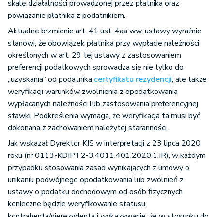
skalę działalności prowadzonej przez płatnika oraz
powiązanie płatnika z podatnikiem.
Aktualne brzmienie art. 41 ust. 4aa ww. ustawy wyraźnie
stanowi, że obowiązek płatnika przy wypłacie należności
określonych w art. 29 tej ustawy z zastosowaniem
preferencji podatkowych sprowadza się nie tylko do
„uzyskania” od podatnika
certyfikatu rezydencji
, ale także
weryfikacji warunków zwolnienia z opodatkowania
wypłacanych należności lub zastosowania preferencyjnej
stawki. Podkreślenia wymaga, że weryfikacja ta musi być
dokonana z zachowaniem należytej staranności.
Jak wskazał Dyrektor KIS w interpretacji z 23 lipca 2020
roku (nr 0113-KDIPT2-3.4011.401.2020.1.IR), w każdym
przypadku stosowania zasad wynikających z umowy o
unikaniu podwójnego opodatkowania lub zwolnień z
ustawy o podatku dochodowym od osób fizycznych
konieczne będzie weryfikowanie statusu
kontrahenta/nierezydenta i wykazywanie, że w stosunku do