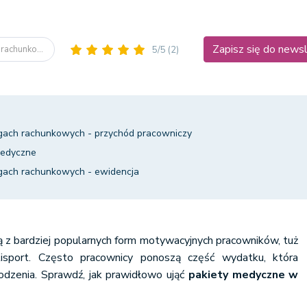
Zapisz się do news
rachunko...
5/5
(2)
gach rachunkowych - przychód pracowniczy
medyczne
gach rachunkowych - ewidencja
ą z bardziej popularnych form motywacyjnych pracowników, tuż
sport. Często pracownicy ponoszą część wydatku, która
rodzenia. Sprawdź, jak prawidłowo ująć
pakiety medyczne w