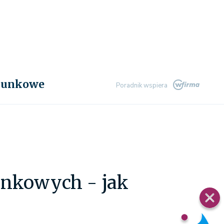
chunkowe
Poradnik wspiera
unkowych - jak