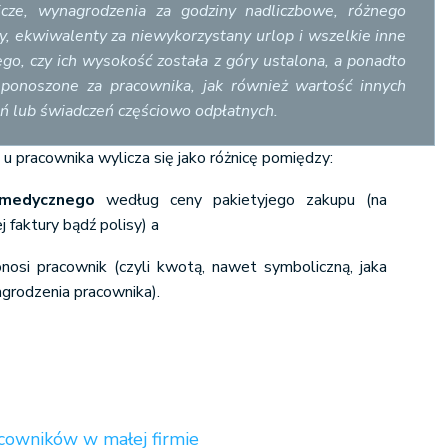
icze, wynagrodzenia za godziny nadliczbowe, różnego
dy, ekwiwalenty za niewykorzystany urlop i wszelkie inne
ego, czy ich wysokość została z góry ustalona, a ponadto
 ponoszone za pracownika, jak również wartość innych
ń lub świadczeń częściowo odpłatnych.
 pracownika wylicza się jako różnicę pomiędzy:
 medycznego
według ceny pakietyjego zakupu (na
 faktury bądź polisy) a
onosi pracownik (czyli kwotą, nawet symboliczną, jaka
agrodzenia pracownika).
owników w małej firmie