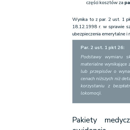
części kosztów za
pa
Wynika to z par. 2 ust. 1 pk
18.12.1998 r. w sprawie s
ubezpieczenia emerytalne i 
Par. 2 ust. 1 pkt 26:
Podstawy wymiaru skł
materialne wynikające 
lub przepisów o wyna
cenach niższych niż det
korzystaniu z bezpła
lokomocji.
Pakiety medyc