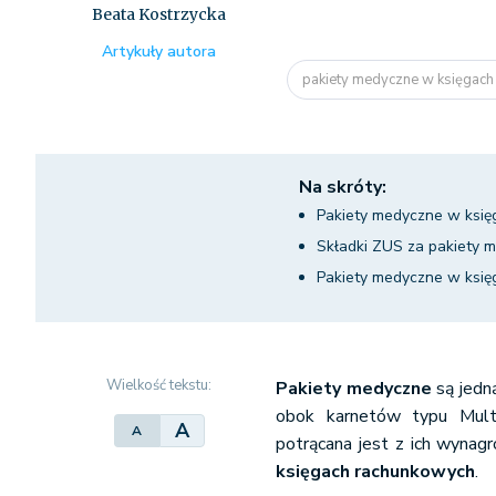
Beata Kostrzycka
Artykuły autora
pakiety medyczne w księgach 
Na skróty:
Pakiety medyczne w księ
Składki ZUS za pakiety 
Pakiety medyczne w księ
Wielkość tekstu:
Pakiety medyczne
są jedn
obok karnetów typu Multi
A
A
potrącana jest z ich wynag
księgach rachunkowych
.