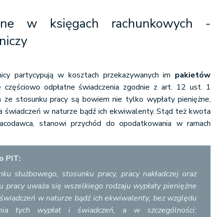
zne w księgach rachunkowych
-
niczy
icy partycypują w kosztach przekazywanych im
pakietów
e częściowo odpłatne świadczenia zgodnie z art. 12 ust. 1
 ze stosunku pracy są bowiem nie tylko wypłaty pieniężne,
na świadczeń w naturze bądź ich ekwiwalenty. Stąd też kwota
pracodawca, stanowi przychód do opodatkowania w ramach
o PIT:
nku służbowego, stosunku pracy, pracy nakładczej oraz
u pracy uważa się wszelkiego rodzaju wypłaty pieniężne
 świadczeń w naturze bądź ich ekwiwalenty, bez względu
nia tych wypłat i świadczeń, a w szczególności: