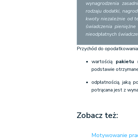
wynagrodzenia zasadn
rodzaju dodatki, nagro
kwoty niezależnie od t
świadczenia pieniężne
nieodpłatnych świadcze
Przychód do opodatkowania u
wartością
pakietu
podstawie otrzymanej
odpłatnością, jaką p
potrącana jest z wyn
Zobacz też:
Motywowanie prac