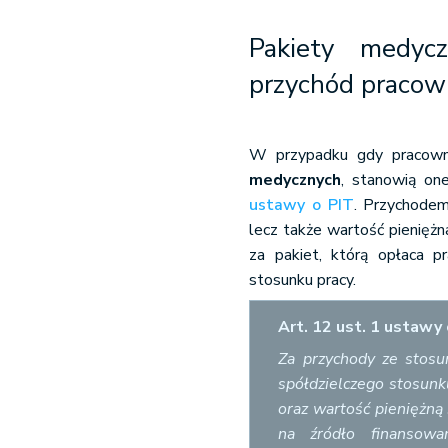
Pakiety medyc
przychód pracow
W przypadku gdy pracown
medycznych
, stanowią on
ustawy o PIT
. Przychodem
lecz także wartość pienięż
za pakiet, którą opłaca 
stosunku pracy.
Art. 12 ust. 1 ustawy 
Za przychody ze stosu
spółdzielczego stosunk
oraz wartość pieniężną
na źródło finansowa