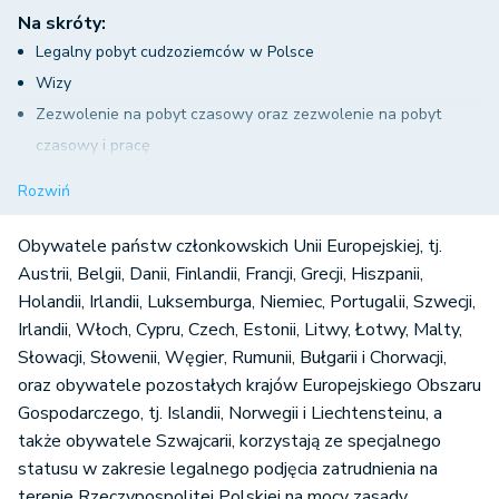
Na skróty:
Legalny pobyt cudzoziemców w Polsce
Wizy
Zezwolenie na pobyt czasowy oraz zezwolenie na pobyt
czasowy i pracę
Zezwolenie na pobyt rezydenta długoterminowego
Rozwiń
Zezwolenie na pobyt stały
Kiedy nie jest wymagane uzyskanie zezwolenia na pracę
Obywatele państw członkowskich Unii Europejskiej, tj.
cudzoziemca?
Austrii, Belgii, Danii, Finlandii, Francji, Grecji, Hiszpanii,
Holandii, Irlandii, Luksemburga, Niemiec, Portugalii, Szwecji,
Zezwolenie na pracę i jego rodzaje
Irlandii, Włoch, Cypru, Czech, Estonii, Litwy, Łotwy, Malty,
Procedura oświadczeniowa – zatrudnienie obywateli państw
Słowacji, Słowenii, Węgier, Rumunii, Bułgarii i Chorwacji,
trzecich
oraz obywatele pozostałych krajów Europejskiego Obszaru
Gospodarczego, tj. Islandii, Norwegii i Liechtensteinu, a
także obywatele Szwajcarii, korzystają ze specjalnego
statusu w zakresie legalnego podjęcia zatrudnienia na
terenie Rzeczypospolitej Polskiej na mocy zasady