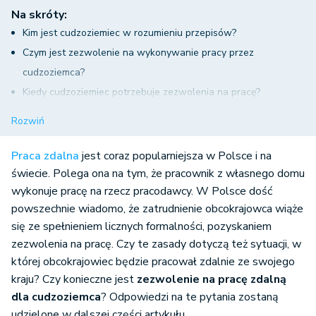
Na skróty:
Kim jest cudzoziemiec w rozumieniu przepisów?
Czym jest zezwolenie na wykonywanie pracy przez
cudzoziemca?
Kiedy cudzoziemiec potrzebuje zezwolenia na pracę?
Czym jest praca zdalna?
Rozwiń
Zezwolenie na pracę zdalną dla cudzoziemca
Podsumowanie - zezwolenie na pracę zdalną dla cudzoziemca
Praca zdalna
jest coraz popularniejsza w Polsce i na
świecie. Polega ona na tym, że pracownik z własnego domu
wykonuje pracę na rzecz pracodawcy. W Polsce dość
powszechnie wiadomo, że zatrudnienie obcokrajowca wiąże
się ze spełnieniem licznych formalności, pozyskaniem
zezwolenia na pracę. Czy te zasady dotyczą też sytuacji, w
której obcokrajowiec będzie pracował zdalnie ze swojego
kraju? Czy konieczne jest
zezwolenie na pracę zdalną
dla cudzoziemca
?
Odpowiedzi na te pytania zostaną
udzielone w dalszej części artykułu.