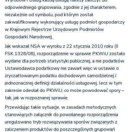
Wyrobów i Usług każdą usługę należy zaliczyć do
odpowiedniego grupowania, zgodnie z jej charakterem,
niezależnie od symbolu, pod którym został
zakwalifikowany wykonujący usługę podmiot gospodarczy
w Krajowym Rejestrze Urzędowym Podmiotów
Gospodarki Narodowej.
Jak wskazał NSA w wyroku z 22 stycznia 2010 roku (II
FSK 1328/08), rozporządzenie w sprawie PKWiU zostało
wydane dla potrzeb statystyki publicznej, a nie podatków.
Ustawodawca podatkowy nie zawarł więc w ustawie o
zryczałtowanym podatku dochodowym samodzielnej i
jednoznacznej definicji działalności usługowej, lecz w tym
zakresie odesłał do PKWiU, co może powodować spory –
tak, jak w rozpoznanej sprawie.
Przewidując takie sytuacje, w zasadach metodycznych
stanowiących załącznik do powołanego rozporządzenia
uregulowano tryb rozwiązywania sporów związanych z
zaliczeniem produktów do poszczególnych grupowań