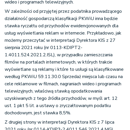
wideo i programach telewizyjnych.
W zależności od przyjętej przez podatnika prowadzącego
działalność gospodarczą klasyfikacji PKWiU inna będzie
stawka ryczałtu od przychodów ewidencjonowanych dla
usług wyświetlania reklam w internecie. Przykładowo, jak
możemy przeczytać w interpretacji Dyrektora KIS z 27
sierpnia 2021 roku (nr 0113-KDIPT2-
1.4011.524.2021.2.ISL), w przypadku zamieszczania
filmów na portalach internetowych, w których trakcie
wyświetlane są reklamy i które to usługi są klasyfikowane
według PKWiU 59.11.30.0 Sprzedaż miejsca lub czasu na
cele reklamowe w filmach, nagraniach wideo i programach
telewizyjnych, właściwą stawką opodatkowania
uzyskiwanych z tego źródła przychodów, w myśl art. 12
ust. 1 pkt 5 lit. a ustawy o zryczałtowanym podatku
dochodowym, jest stawka 8,5%.
Z drugiej strony w interpretacji Dyrektora KIS z 7 lipca
2021 roku (nr 0114-KDIP3-2.4011.546.2021.4.MG)