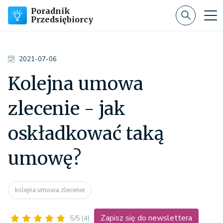
Poradnik
Przedsiębiorcy
2021-07-06
Kolejna umowa
zlecenie - jak
oskładkować taką
umowę?
kolejna umowa zlecenie
Zapisz się do newslettera
5/5
(4)