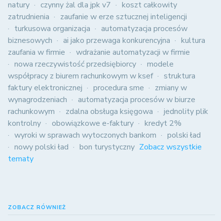
natury
czynny żal dla jpk v7
koszt całkowity
zatrudnienia
zaufanie w erze sztucznej inteligencji
turkusowa organizacja
automatyzacja procesów
biznesowych
ai jako przewaga konkurencyjna
kultura
zaufania w firmie
wdrażanie automatyzacji w firmie
nowa rzeczywistość przedsiębiorcy
modele
współpracy z biurem rachunkowym w ksef
struktura
faktury elektronicznej
procedura sme
zmiany w
wynagrodzeniach
automatyzacja procesów w biurze
rachunkowym
zdalna obsługa księgowa
jednolity plik
kontrolny
obowiązkowe e-faktury
kredyt 2%
wyroki w sprawach wytoczonych bankom
polski ład
nowy polski ład
bon turystyczny
Zobacz wszystkie
tematy
ZOBACZ RÓWNIEŻ