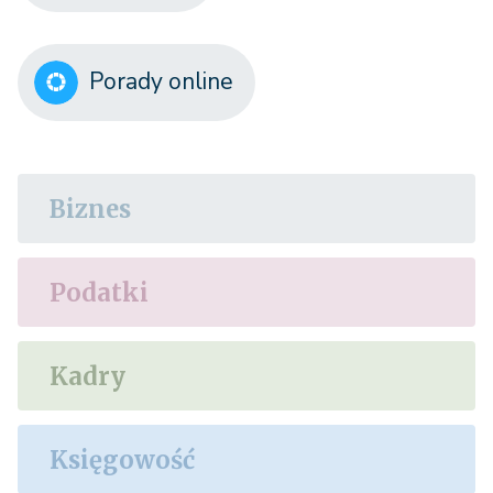
Porady online
Biznes
Podatki
Kadry
Księgowość