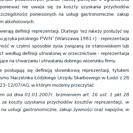
, ponieważ nie uważa się za koszty uzyskania przychodów
zczególności poniesionych na usługi gastronomiczne, zakup
ym alkoholowych.
erają definicji reprezentacji. Dlatego też należy posłużyć się
iku języka polskiego PWN” (Warszawa 1981 r.) - reprezentacja
ność w czyimś sposobie życia związaną ze stanowiskiem lub
t według definicji utrwalonej w orzecznictwie - reprezentacja
jące na stwarzaniu i utrwalaniu dobrego wizerunku firmy.
posługują się definicją słownikową reprezentacji, tytułem
ismo Naczelnika Łódzkiego Urzędu Skarbowego w Łodzi z 28
-423-12/07/AG, w którym możemy przeczytać:
ym od dnia 01.01.2007r. brzmieniem art. 16 ust. 1 pkt 28
za koszty uzyskania przychodów kosztów reprezentacji, w
 na usługi gastronomiczne, zakup żywności oraz napojów, w