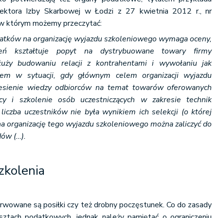
ktora Izby Skarbowej w Łodzi z 27 kwietnia 2012 r., nr
 którym możemy przeczytać:
datków na organizację wyjazdu szkoleniowego wymaga oceny,
leń kształtuje popyt na dystrybuowane towary firmy
uży budowaniu relacji z kontrahentami i wywołaniu jak
tem w sytuacji, gdy głównym celem organizacji wyjazdu
esienie wiedzy odbiorców na temat towarów oferowanych
y i szkolenie osób uczestniczących w zakresie technik
liczba uczestników nie była wynikiem ich selekcji (o której
na organizację tego wyjazdu szkoleniowego można zaliczyć do
ów (…).
zkolenia
rwowane są posiłki czy też drobny poczęstunek. Co do zasady
ztach podatkowych, jednak należy pamiętać o ograniczeniu