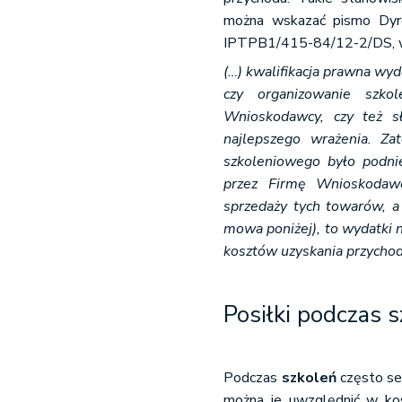
można wskazać pismo Dyre
IPTPB1/415-84/12-2/DS, w
(…) kwalifikacja prawna wy
czy organizowanie szko
Wnioskodawcy, czy też sł
najlepszego wrażenia. Za
szkoleniowego było podni
przez Firmę Wnioskodawc
sprzedaży tych towarów, a 
mowa poniżej), to wydatki 
kosztów uzyskania przychod
Posiłki podczas s
Podczas
szkoleń
często se
można je uwzględnić w kos