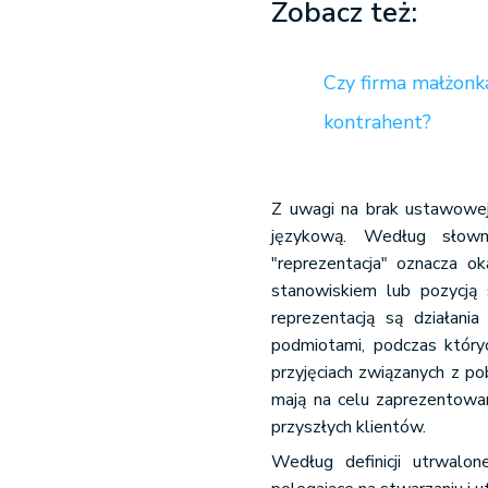
Zobacz też:
Czy firma małżonk
kontrahent?
Z uwagi na brak ustawowej 
językową. Według słow
"reprezentacja" oznacza o
stanowiskiem lub pozycją 
reprezentacją są działania
podmiotami, podczas któryc
przyjęciach związanych z po
mają na celu zaprezentowan
przyszłych klientów.
Według definicji utrwalon