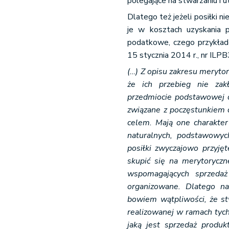
polegające na stwarzaniu i u
Dlatego też jeżeli posiłki n
je w kosztach uzyskania p
podatkowe, czego przykład
15 stycznia 2014 r., nr IL
(…) Z opisu zakresu meryto
że ich przebieg nie zak
przedmiocie podstawowej dz
związane z poczęstunkiem 
celem. Mają one charakter
naturalnych, podstawowych
posiłki zwyczajowo przyję
skupić się na merytoryczne
wspomagających sprzedaż
organizowane. Dlatego na
bowiem wątpliwości, że st
realizowanej w ramach tych
jaką jest sprzedaż produk