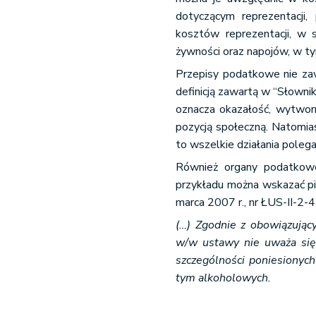
dotyczącym reprezentacji
kosztów reprezentacji, w s
żywności oraz napojów, w t
Przepisy podatkowe nie zawi
definicją zawartą w “Słown
oznacza okazałość, wytwor
pozycją społeczną. Natomias
to wszelkie działania polega
Również organy podatkowe 
przykładu można wskazać p
marca 2007 r., nr ŁUS-II-2
(…) Zgodnie z obowiązując
w/w ustawy nie uważa się 
szczególności poniesionych
tym alkoholowych.