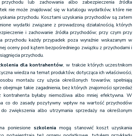
 przychodu lub zachowania albo zabezpieczenia źródła
ek nie może znajdować się w katalogu wydatków, które nie
yskania przychodu. Kosztami uzyskania przychodów są zatem
dnione wydatki związane z prowadzoną działalnością, których
bezpieczenie i zachowanie źródła przychodów; przy czym przy
nia przychodu każdy przypadek poza wyraźnie wskazanym w
ej oceny pod kątem bezpośredniego związku z przychodami i
osiągnięcia przychodu.
zkolenia dla kontrahentów
, w trakcie których uczestnikom
tyczna wiedza na temat produktów, dotycząca ich właściwości,
osobu montażu czy użycia określonych towarów, spełniają
 obejmuje takie zagadnienia, bez których znajomości sprzedaż
z kontrahenta byłaby niemożliwa albo mniej efektywna. W
ma co do zasady pozytywny wpływ na wartość przychodów
ę do zwiększenia albo utrzymania sprzedaży na określonym
na poniesione
szkolenia
mogą stanowić koszt uzyskania
ko potwierdzają też organy podatkowe, tytułem przykładu