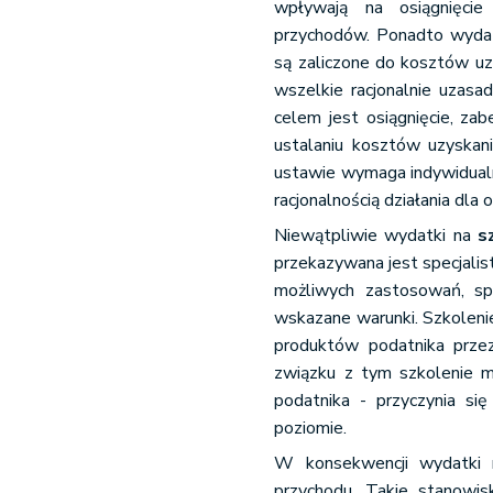
wpływają na osiągnięcie
przychodów. Ponadto wydat
są zaliczone do kosztów uz
wszelkie racjonalnie uzasa
celem jest osiągnięcie, za
ustalaniu kosztów uzyska
ustawie wymaga indywidualn
racjonalnością działania dla 
Niewątpliwie wydatki na
s
przekazywana jest specjalis
możliwych zastosowań, sp
wskazane warunki. Szkolenie
produktów podatnika prze
związku z tym szkolenie 
podatnika - przyczynia si
poziomie.
W konsekwencji wydatki 
przychodu. Takie stanowis