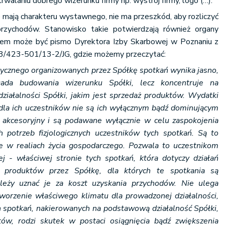
trwalaniu dobrego wizerunku firmy np. wystrój firmy, logo (…).
ie mają charakteru wystawnego, nie ma przeszkód, aby rozliczyć
rzychodów. Stanowisko takie potwierdzają również organy
em może być pismo Dyrektora Izby Skarbowej w Poznaniu z
PB3/423-501/13-2/JG, gdzie możemy przeczytać:
rycznego organizowanych przez Spółkę spotkań wynika jasno,
łada budowania wizerunku Spółki, lecz koncentruje na
iałalności Spółki, jakim jest sprzedaż produktów. Wydatki
dla ich uczestników nie są ich wyłącznym bądź dominującym
 akcesoryjny i są podawane wyłącznie w celu zaspokojenia
 potrzeb fizjologicznych uczestników tych spotkań. Są to
te w realiach życia gospodarczego. Pozwala to uczestnikom
j - właściwej stronie tych spotkań, która dotyczy działań
 produktów przez Spółkę, dla których te spotkania są
leży uznać je za koszt uzyskania przychodów. Nie ulega
worzenie właściwego klimatu dla prowadzonej działalności,
 spotkań, nakierowanych na podstawową działalność Spółki,
tów, rodzi skutek w postaci osiągnięcia bądź zwiększenia