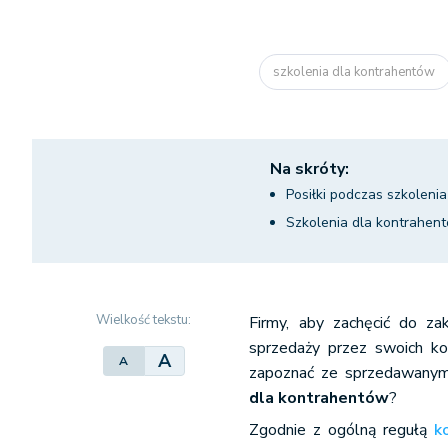
szkolenia dla kontrahentów
Na skróty:
Posiłki podczas szkolenia
Szkolenia dla kontrahen
Wielkość tekstu:
Firmy, aby zachęcić do za
sprzedaży przez swoich kon
A
A
zapoznać ze sprzedawanymi
dla kontrahentów
?
Zgodnie z ogólną regułą
k