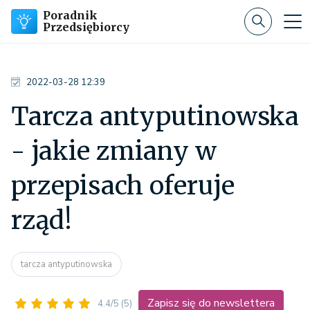
Poradnik
Przedsiębiorcy
2022-03-28 12:39
Tarcza antyputinowska
- jakie zmiany w
przepisach oferuje
rząd!
tarcza antyputinowska
Zapisz się do newslettera
4.4/5
(5)