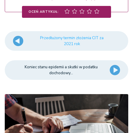
OCEŃ ARTYKUŁ:
Przedłużony termin złożenia CIT za
2021 rok
Koniec stanu epidemii a skutki w podatku
dochodowy...