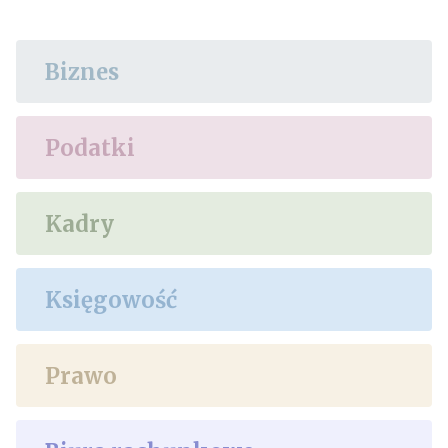
Biznes
Podatki
Kadry
Księgowość
Prawo