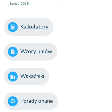
końca 2028 r.
Kalkulatory
Wzory umów
Wskaźniki
Porady online