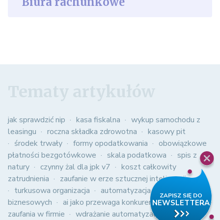
Biura rachunkowe
Tematy artykułów
jak sprawdzić nip
kasa fiskalna
wykup samochodu z
leasingu
roczna składka zdrowotna
kasowy pit
środek trwały
formy opodatkowania
obowiązkowe
płatności bezgotówkowe
skala podatkowa
spis z
natury
czynny żal dla jpk v7
koszt całkowity
zatrudnienia
zaufanie w erze sztucznej inteligencji
turkusowa organizacja
automatyzacja procesów
biznesowych
ai jako przewaga konkurencyjna
kultura
zaufania w firmie
wdrażanie automatyzacji w firmie