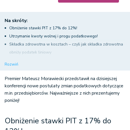
Na skróty:
Obniżenie stawki PIT z 17% do 12%!
Utrzymanie kwoty wolnej i progu podatkowego!
Składka zdrowotna w kosztach – czyli jak składka zdrowotna
obniży podatek liniowy
Ryczałt 50% płaconej składki będzie mógł być odliczany od
Rozwiń
przychodów
Ulga dla klasy średniej – likwidacja od 1 lipca 2022 roku!
Premier Mateusz Morawiecki przedstawił na dzisiejszej
Zmiany dla przedsiębiorców – co mówi tarcza
konferencji nowe postulaty zmian podatkowych dotyczące
m.in. przedsiębiorców. Najważniejsze z nich prezentujemy
antyputinowska?
poniżej!
Obniżenie stawki PIT z 17% do