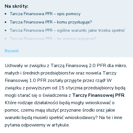
Na skróty:
Tarcza Finansowa PFR – opis pomocy
Tarcza Finansowa PFR – komu przysługuje?
Tarcza Finansowa PFR – ogólne warunki, jakie trzeba spełnić
Tarcza Finansowa PFR – ile wynosi wsparcie?
Tarcza Finansowa PFR – warunki przyznania pomocy w
Rozwiń
zależności od wielkości firmy
Mikrofirmy
Uchwały w związku z Tarczą Finansową 2.0 PFR dla mikro,
Małe i średnie firmy
małych i średnich przedsiębiorstw oraz nowela Tarczy
Finansowej 1.0 PFR zostały przyjęte przez rząd! W
Duże firmy
związku z powyższym od 15 stycznia przedsiębiorcy będą
Tarcza Finansowa PFR – warunki umorzenia subwencji
mogli starać się o świadczenia z
Tarczy Finansowej PFR
.
Które rodzaje działalności będą mogły wnioskować o
pomoc, czemu mają służyć przyznane środki oraz jakie
warunki będą musieli spełnić wnioskodawcy? Na te i inne
pytania odpowiemy w artykule.