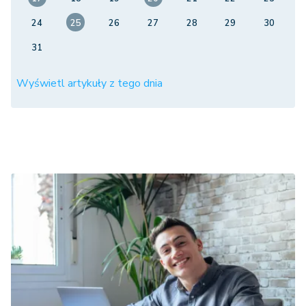
24
25
26
27
28
29
30
31
Wyświetl artykuły z tego dnia