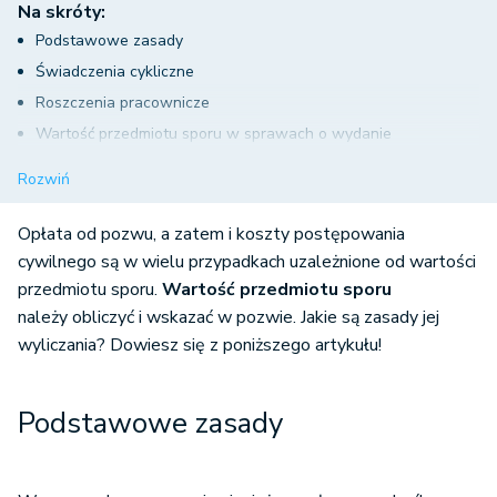
Na skróty:
Podstawowe zasady
Świadczenia cykliczne
Roszczenia pracownicze
Wartość przedmiotu sporu w sprawach o wydanie
nieruchomości
Rozwiń
Wartość przedmiotu sporu przy zabezpieczeniu
Uprawnienia sądu do sprawdzenia wartości przedmiotu sporu
Opłata od pozwu, a zatem i koszty postępowania
Stanowisko orzecznictwa w spornych przypadkach
cywilnego są w wielu przypadkach uzależnione od wartości
przedmiotu spor
u.
Wartość przedmiotu sporu
należy obliczyć i wskazać w pozwie. Jakie są zasady jej
wyliczania? Dowiesz się z poniższego artykułu!
Podstawowe zasady