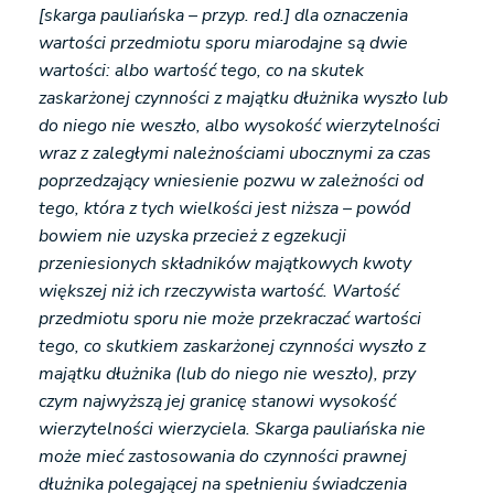
[skarga pauliańska – przyp. red.] dla oznaczenia
wartości przedmiotu sporu miarodajne są dwie
wartości: albo wartość tego, co na skutek
zaskarżonej czynności z majątku dłużnika wyszło lub
do niego nie weszło, albo wysokość wierzytelności
wraz z zaległymi należnościami ubocznymi za czas
poprzedzający wniesienie pozwu w zależności od
tego, która z tych wielkości jest niższa – powód
bowiem nie uzyska przecież z egzekucji
przeniesionych składników majątkowych kwoty
większej niż ich rzeczywista wartość. Wartość
przedmiotu sporu nie może przekraczać wartości
tego, co skutkiem zaskarżonej czynności wyszło z
majątku dłużnika (lub do niego nie weszło), przy
czym najwyższą jej granicę stanowi wysokość
wierzytelności wierzyciela. Skarga pauliańska nie
może mieć zastosowania do czynności prawnej
dłużnika polegającej na spełnieniu świadczenia