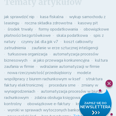
Tematy artykułów
jak sprawdzić nip
kasa fiskalna
wykup samochodu z
leasingu
roczna składka zdrowotna
kasowy pit
środek trwały
formy opodatkowania
obowiązkowe
płatności bezgotówkowe
skala podatkowa
spis z
natury
czynny żal dla jpk v7
koszt całkowity
zatrudnienia
zaufanie w erze sztucznej inteligencji
turkusowa organizacja
automatyzacja procesów
biznesowych
ai jako przewaga konkurencyjna
kultura
zaufania w firmie
wdrażanie automatyzacji w firmie
nowa rzeczywistość przedsiębiorcy
modele
współpracy z biurem rachunkowym w ksef
struktura
faktury elektronicznej
procedura sme
zmiany w
wynagrodzeniach
automatyzacja procesów w biurze
rachunkowym
zdalna obsługa księgowa
jednolity plik
kontrolny
obowiązkowe e-faktury
kredyt 2%
wyroki w sprawach wytoczonych bankom
polski ład