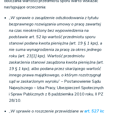
obliczania wartości przedmiotu sporu warto wskazać
następujące orzeczenia:
„
W sprawie o zasądzenie odszkodowania z tytułu
bezprawnego rozwiązania umowy o pracę zawartej
na czas nieokreślony bez wypowiedzenia na
podstawie art. 52 kp wartość przedmiotu sporu
stanowi podana kwota pieniężna (art. 19 § 1 kpc), a
nie suma wynagrodzenia za pracę za okres jednego
roku (art. 23[1] kpc). Wartość przedmiotu
zaskarżenia stanowi zasądzona kwota pieniężna (art.
19 § 1 kpc), albo podana przez skarżącego wartość
innego prawa majątkowego, o którym rozstrzygnął
sąd w zaskarżonym wyroku
” – Postanowienie Sądu
Najwyższego – Izba Pracy, Ubezpieczeń Społecznych
i Spraw Publicznych z 8 października 2010 roku, II PZ
28/10.
„
W sprawie o roszczenie przewidziane w
art. 527 kc