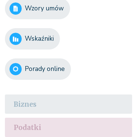
Wzory umów
Wskaźniki
Porady online
Biznes
Podatki