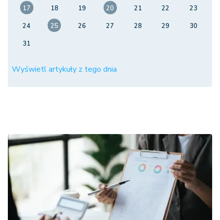
17
18
19
20
21
22
23
24
25
26
27
28
29
30
31
Wyświetl artykuły z tego dnia