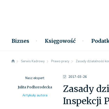
Biznes
Księgowość
Podatk
Serwis Kadrowy
Prawo pracy
Zasady działalności ko
2017-03-26
Nasz ekspert:
Zasady dzi
Julita Podhorodecka
Artykuły autora
Inspekcji 