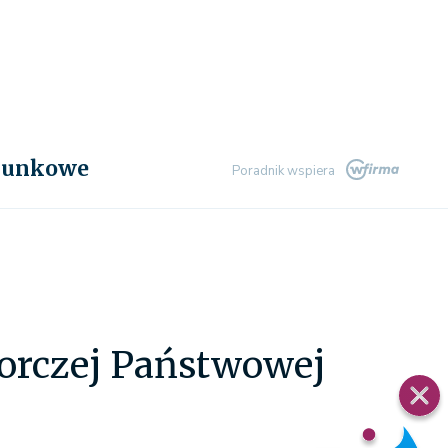
chunkowe
Poradnik wspiera
zorczej Państwowej