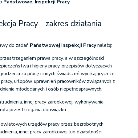
 o
Państwowej Inspekcji Pracy
.
cja Pracy - zakres działania
stawy do zadań
Państwowej Inspekcji Pracy
należą:
d przestrzeganiem prawa pracy, a w szczególności
zpieczeństwa i higieny pracy, przepisów dotyczących
rodzenia za pracę i innych świadczeń wynikających ze
u pracy, urlopów, uprawnień pracowników związanych z
udniania młodocianych i osób niepełnosprawnych,
atrudnienia, innej pracy zarobkowej, wykonywania
trola przestrzegania obowiązku:
powiatowych urzędów pracy przez bezrobotnych
udnienia, innej pracy zarobkowej lub działalności,