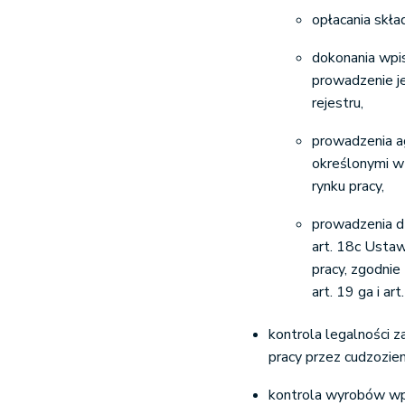
opłacania skła
dokonania wpisu
prowadzenie j
rejestru,
prowadzenia ag
określonymi w 
rynku pracy,
prowadzenia d
art. 18c Ustaw
pracy, zgodnie
art. 19 ga i ar
kontrola legalności z
pracy przez cudzozi
kontrola wyrobów wp