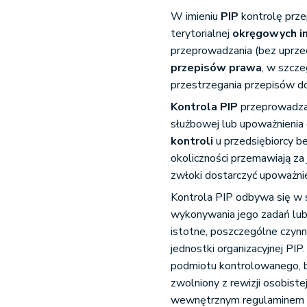
W imieniu
PIP
kontrolę prz
terytorialnej
okręgowych i
przeprowadzania (bez uprzedz
przepisów prawa
, w szcze
przestrzegania przepisów do
Kontrola PIP
przeprowadzan
służbowej lub upoważnienia
kontroli
u przedsiębiorcy b
okoliczności przemawiają za 
zwłoki dostarczyć upoważni
Kontrola PIP odbywa się w 
wykonywania jego zadań lu
istotne, poszczególne czyn
jednostki organizacyjnej PI
podmiotu kontrolowanego, b
zwolniony z rewizji osobiste
wewnętrznym regulaminem 