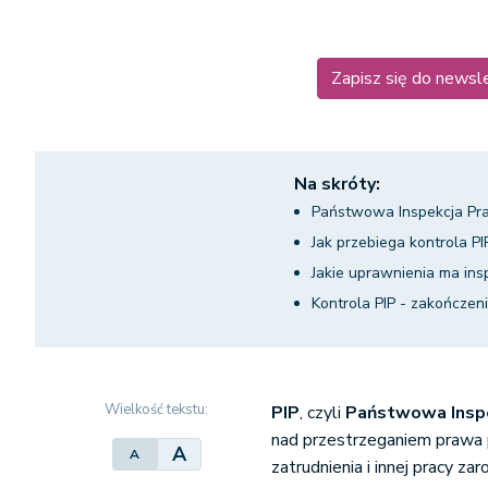
Zapisz się do newsl
Na skróty:
Państwowa Inspekcja Prac
Jak przebiega kontrola PI
Jakie uprawnienia ma ins
Kontrola PIP - zakończen
Wielkość tekstu:
PIP
, czyli
Państwowa Inspe
nad przestrzeganiem prawa 
A
A
zatrudnienia i innej pracy za