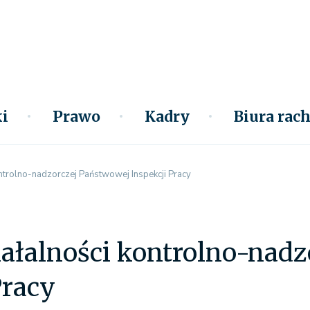
i
Prawo
Kadry
Biura ra
ntrolno-nadzorczej Państwowej Inspekcji Pracy
ałalności kontrolno-nad
Pracy