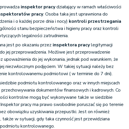
eprowadza
inspektor pracy
działający w ramach właściwości
nspektoratów pracy
. Osoba taka jest uprawniona do
enia i o każdej porze dnia i nocy)
kontroli przestrzegania
gólności stanu bezpieczeństwa i higieny pracy oraz kontroli
tyczących legalności zatrudnienia.
a jest po okazaniu przez
inspektora pracy
legitymacji
 do jej przeprowadzenia. Możliwe jest przeprowadzenie
ez upoważnienia do jej wykonania, jednak pod warunkiem, że
jej niezwłocznym podjęciem. W takiej sytuacji należy bez
enie kontrolowanemu podmiotowi ( w terminie do 7 dni).
siedzibie podmiotu kontrolowanego oraz w innych miejscach
b przechowywania dokumentów finansowych i kadrowych. Co
ności kontrolne mogą być wykonywane także w siedzibie
P. Inspektor pracy ma prawo swobodnie poruszać się po terenie
ez obowiązku uzyskiwania przepustki. Jest on również
j, także w sytuacji, gdy taka czynność jest przewidziana
podmiotu kontrolowanego.