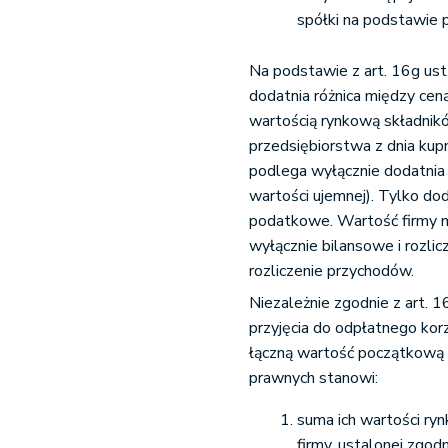
spółki na podstawie p
Na podstawie z art. 16g us
dodatnia różnica między ceną
wartością rynkową składni
przedsiębiorstwa z dnia kup
podlega wyłącznie dodatnia 
wartości ujemnej). Tylko do
podatkowe. Wartość firmy mo
wyłącznie bilansowe i rozlic
rozliczenie przychodów.
Niezależnie zgodnie z art. 
przyjęcia do odpłatnego kor
łączną wartość początkową n
prawnych stanowi:
suma ich wartości ry
firmy, ustalonej zgodn