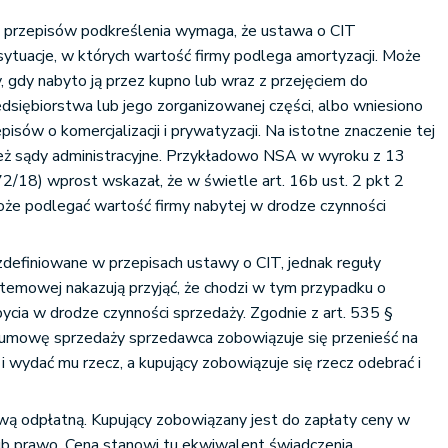
 przepisów podkreślenia wymaga, że ustawa o CIT
sytuacje, w których wartość firmy podlega amortyzacji. Może
, gdy nabyto ją przez kupno lub wraz z przejęciem do
dsiębiorstwa lub jego zorganizowanej części, albo wniesiono
isów o komercjalizacji i prywatyzacji. Na istotne znaczenie tej
ież sądy administracyjne. Przykładowo NSA w wyroku z 13
72/18) wprost wskazał, że w świetle art. 16b ust. 2 pkt 2
oże podlegać wartość firmy nabytej w drodze czynności
 zdefiniowane w przepisach ustawy o CIT, jednak reguły
temowej nakazują przyjąć, że chodzi w tym przypadku o
bycia w drodze czynności sprzedaży. Zgodnie z art. 535 §
umowę sprzedaży sprzedawca zobowiązuje się przenieść na
i wydać mu rzecz, a kupujący zobowiązuje się rzecz odebrać i
 odpłatną. Kupujący zobowiązany jest do zapłaty ceny w
ub prawo. Cena stanowi tu ekwiwalent świadczenia