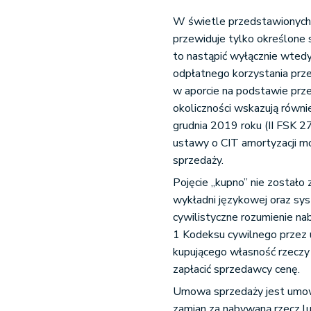
W świetle przedstawionych
przewiduje tylko określone 
to nastąpić wyłącznie wtedy
odpłatnego korzystania prze
w aporcie na podstawie przep
okoliczności wskazują równ
grudnia 2019 roku (II FSK 2
ustawy o CIT amortyzacji m
sprzedaży.
Pojęcie „kupno” nie zostało
wykładni językowej oraz sys
cywilistyczne rozumienie na
1 Kodeksu cywilnego przez 
kupującego własność rzeczy 
zapłacić sprzedawcy cenę.
Umowa sprzedaży jest umową
zamian za nabywaną rzecz l