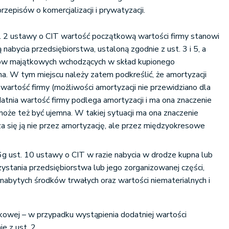
rzepisów o komercjalizacji i prywatyzacji.
t. 2 ustawy o CIT wartość początkową wartości firmy stanowi
 nabycia przedsiębiorstwa, ustaloną zgodnie z ust. 3 i 5, a
ków majątkowych wchodzących w skład kupionego
na. W tym miejscu należy zatem podkreślić, że amortyzacji
wartość firmy (możliwości amortyzacji nie przewidziano dla
datnia wartość firmy podlega amortyzacji i ma ona znaczenie
że też być ujemna. W takiej sytuacji ma ona znaczenie
za się ją nie przez amortyzację, ale przez międzyokresowe
16g ust. 10 ustawy o CIT w razie nabycia w drodze kupna lub
zystania przedsiębiorstwa lub jego zorganizowanej części,
abytych środków trwałych oraz wartości niematerialnych i
nkowej – w przypadku wystąpienia dodatniej wartości
ie z ust. 2,