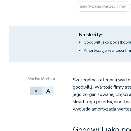
amortyzacja wartości firmy
Na skróty:
Goodwill jako podatkowa
Amortyzacja wartości fir
Wielkość tekstu:
Szczególną kategorią wartoś
goodwill). Wartość firmy st
A
A
jego zorganizowanej części
skład tego przedsiębiorstwa
wygląda amortyzacja wartoś
Goodwill jako po