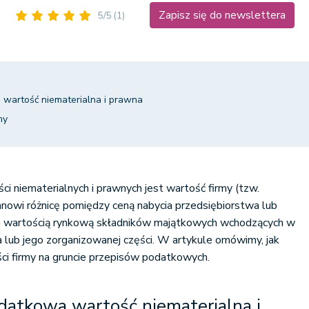
Zapisz się do newslettera
5/5
(1)
 wartość niematerialna i prawna
my
ci niematerialnych i prawnych jest wartość firmy (tzw.
anowi różnicę pomiędzy ceną nabycia przedsiębiorstwa lub
 a wartością rynkową składników majątkowych wchodzących w
 lub jego zorganizowanej części. W artykule omówimy, jak
ci firmy na gruncie przepisów podatkowych.
datkowa wartość niematerialna i