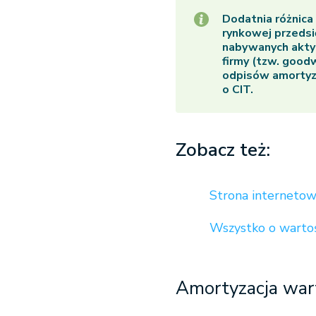
Dodatnia różnica
rynkowej przeds
nabywanych akty
firmy (tzw. good
odpisów amortyza
o CIT.
Zobacz też:
Strona internetow
Wszystko o wartoś
Amortyzacja wart