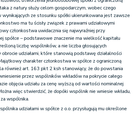
 możliwość utworzenia jednoosobowej spółki z ograniczoną
 taka z natury służy celom gospodarczym, wobec czego
w wynikających ze stosunku spółki ukierunkowana jest zawsze
łonkostwo ma tu ścisły związek z prawami udziałowymi
owy członkostwa uwidacznia się najwyraźniej przy
iej spółce – podstawowe znaczenie ma wielkość kapitału
śloną liczbę wspólników, a nie liczba głosujących
y obrocie udziałami, które stanowią podstawę działalności
Majątkowy charakter członkostwa w spółce z ograniczoną
a również art. 163 pkt 2 ksh stanowiący, że do powstania
t wniesienie przez wspólników wkładów na pokrycie całego
azie objęcia udziału za cenę wyższą od wartości nominalnej
Można więc stwierdzić, że dopóki wspólnik nie wniesie wkładu,
 za wspólnika.
pólnika udziałami w spółce z o.o. przysługują mu określone