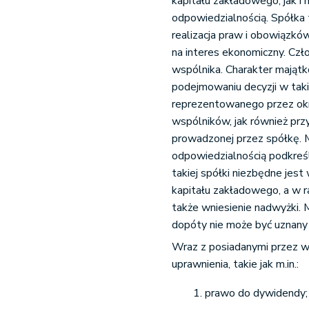
kapitału zakładowego, jak i
odpowiedzialnością. Spółka
realizacja praw i obowiązkó
na interes ekonomiczny. Cz
wspólnika. Charakter majątk
podejmowaniu decyzji w tak
reprezentowanego przez okre
wspólników, jak również prz
prowadzonej przez spółkę. 
odpowiedzialnością podkreśl
takiej spółki niezbędne jes
kapitału zakładowego, a w r
także wniesienie nadwyżki. 
dopóty nie może być uznany
Wraz z posiadanymi przez ws
uprawnienia, takie jak m.in.:
prawo do dywidendy;