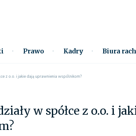
i
Prawo
Kadry
Biura ra
e z o.o. i jakie dają uprawnienia wspólnikom?
ziały w spółce z o.o. i ja
om?