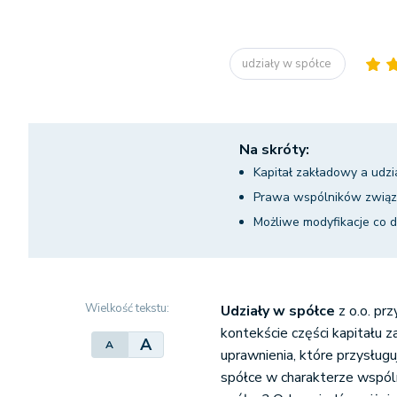
udziały w spółce
Na skróty:
Kapitał zakładowy a udzi
Prawa wspólników związa
Możliwe modyfikacje co 
Wielkość tekstu:
Udziały w spółce
z o.o. pr
kontekście części kapitału z
A
A
uprawnienia, które przysług
spółce w charakterze wspóln