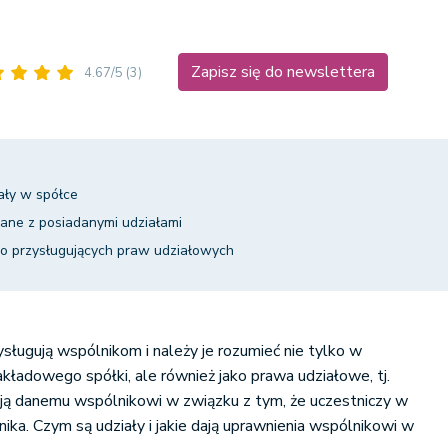
Zapisz się do newslettera
4.67/5
(3)
ały w spółce
ne z posiadanymi udziałami
do przysługujących praw udziałowych
zysługują wspólnikom i należy je rozumieć nie tylko w
akładowego spółki, ale również jako prawa udziałowe, tj.
ują danemu wspólnikowi w związku z tym, że uczestniczy w
ika. Czym są udziały i jakie dają uprawnienia wspólnikowi w