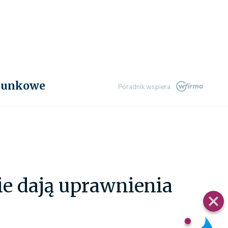
chunkowe
Poradnik wspiera
kie dają uprawnienia