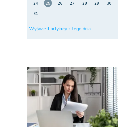
24
25
26
27
28
29
30
31
Wyświetl artykuły z tego dnia