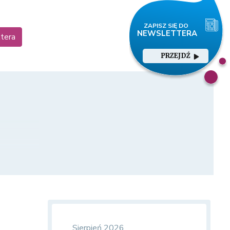
ttera
PRZEJDŹ
Sierpień 2026