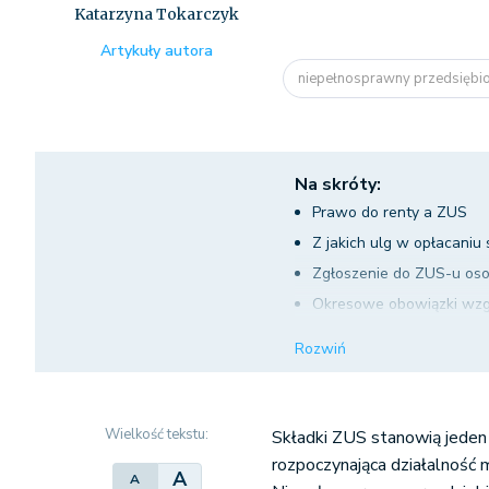
Katarzyna Tokarczyk
Artykuły autora
niepełnosprawny przedsiębi
Na skróty:
Prawo do renty a ZUS
Z jakich ulg w opłacaniu
Zgłoszenie do ZUS-u oso
Okresowe obowiązki wz
Refundacja składek ZUS
Rozwiń
Rozliczanie składek prze
Wielkość tekstu:
Składki ZUS stanowią jeden
rozpoczynająca działalność m
A
A