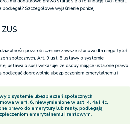
rca ma dodatkowo prawo starać się o refundację tych opłat.
e podlegał? Szczegółowe wyjaśnienie poniżej.
a ZUS
ziałalności pozarolniczej nie zawsze stanowi dla niego tytuł
eń społecznych. Art. 9 ust. 5 ustawy o systemie
alej ustawa o sus) wskazuje, że osoby mające ustalone prawo
ą podlegać dobrowolnie ubezpieczeniom emerytalnemu i
tawy o systemie ubezpieczeń społecznych
mowa w art. 6, niewymienione w ust. 4, 4a i 4c,
one prawo do emerytury lub renty, podlegają
zpieczeniom emerytalnemu i rentowym.