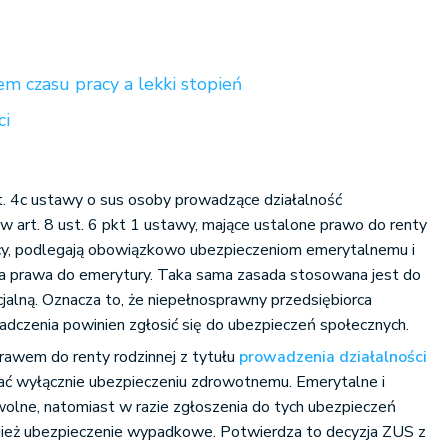
 czasu pracy a lekki stopień
ci
st. 4c ustawy o sus osoby prowadzące działalność
 w art. 8 ust. 6 pkt 1 ustawy, mające ustalone prawo do renty
racy, podlegają obowiązkowo ubezpieczeniom emerytalnemu i
a prawa do emerytury. Taka sama zasada stosowana jest do
cjalną. Oznacza to, że niepełnosprawny przedsiębiorca
dczenia powinien zgłosić się do ubezpieczeń społecznych.
rawem do renty rodzinnej z tytułu
prowadzenia działalności
ć wyłącznie ubezpieczeniu zdrowotnemu. Emerytalne i
wolne, natomiast w razie zgłoszenia do tych ubezpieczeń
ież ubezpieczenie wypadkowe. Potwierdza to decyzja ZUS z