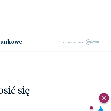
chunkowe
Poradnik wspiera
sić się