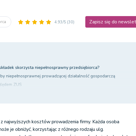
Zapisz się do newsle
orca
4.93/5
(30)
 składek skorzysta niepełnosprawny przedsiębiorca?
by niepełnosprawnej prowadzącej działalność gospodarczą
ględem ZUS
 z PFRON
dsiębiorcy w systemie wFirma.pl
 z najwyższych kosztów prowadzenia firmy. Każda osoba
oże je obniżyć, korzystając z różnego rodzaju ulg.