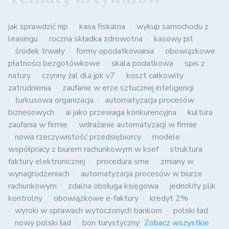
jak sprawdzić nip
kasa fiskalna
wykup samochodu z
leasingu
roczna składka zdrowotna
kasowy pit
środek trwały
formy opodatkowania
obowiązkowe
płatności bezgotówkowe
skala podatkowa
spis z
natury
czynny żal dla jpk v7
koszt całkowity
zatrudnienia
zaufanie w erze sztucznej inteligencji
turkusowa organizacja
automatyzacja procesów
biznesowych
ai jako przewaga konkurencyjna
kultura
zaufania w firmie
wdrażanie automatyzacji w firmie
nowa rzeczywistość przedsiębiorcy
modele
współpracy z biurem rachunkowym w ksef
struktura
faktury elektronicznej
procedura sme
zmiany w
wynagrodzeniach
automatyzacja procesów w biurze
rachunkowym
zdalna obsługa księgowa
jednolity plik
kontrolny
obowiązkowe e-faktury
kredyt 2%
wyroki w sprawach wytoczonych bankom
polski ład
nowy polski ład
bon turystyczny
Zobacz wszystkie