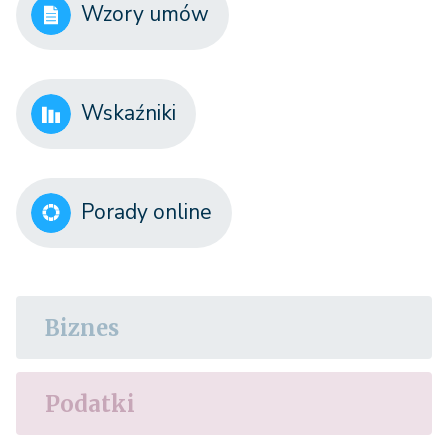
Wzory umów
Wskaźniki
Porady online
Biznes
Podatki