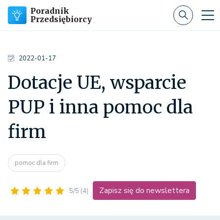
Poradnik
Przedsiębiorcy
2022-01-17
Dotacje UE, wsparcie
PUP i inna pomoc dla
firm
pomoc dla firm
Zapisz się do newslettera
5/5
(4)