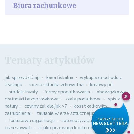
Biura rachunkowe
Tematy artykułów
jak sprawdzić nip
kasa fiskalna
wykup samochodu z
leasingu
roczna składka zdrowotna
kasowy pit
środek trwały
formy opodatkowania
obowiązkowe
płatności bezgotówkowe
skala podatkowa
spis z
natury
czynny żal dla jpk v7
koszt całkowity
zatrudnienia
zaufanie w erze sztucznej inteligencji
turkusowa organizacja
automatyzacja procesów
biznesowych
ai jako przewaga konkurencyjna
kultura