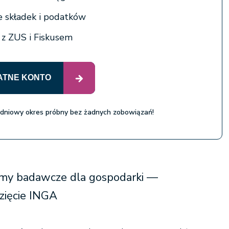
e składek i podatków
a z ZUS i Fiskusem
ATNE KONTO
 dniowy okres próbny bez żadnych zobowiązań!
amy badawcze dla gospodarki —
zięcie INGA