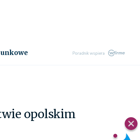
chunkowe
Poradnik wspiera
twie opolskim