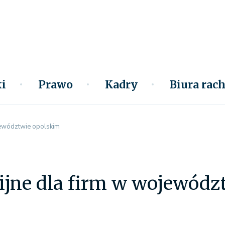
i
Prawo
Kadry
Biura ra
ojewództwie opolskim
ijne dla firm w wojewódz