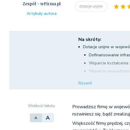
Zespół - wFirma.pl
dotacje unijne
Artykuły autora
Na skróty:
Dotacje unijne w wojew
Dofinansowanie infras
Wsparcie kształceni
Wsparcie prowadzenia 
Promocja gospodarki 
Rozwiń
Strategiczne program
Wsparcie na badania 
Kredyt na innowacje 
Wielkość tekstu:
Prowadzisz firmę w wojewódz
rozwiniesz się, bądź zrealiz
A
A
Większość firmy prędzej, czy