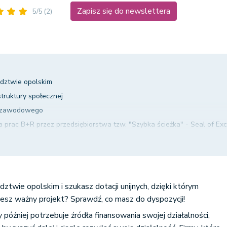
Zapisz się do newslettera
5/5
(2)
ództwie opolskim
truktury społecznej
a zawodowego
prac B+R przez przedsiębiorstwa tzw. "Szybka ścieżka" - Seal of Ex
w oparciu o polskie marki produktowe
y badawcze dla gospodarki — Wspólne Przedsięwzięcie INGA
przemysłowe i prace rozwojowe
technologiczne
twie opolskim i szukasz dotacji unijnych, dzięki którym
ujesz ważny projekt? Sprawdź, co masz do dyspozycji!
 później potrzebuje źródła finansowania swojej działalności,