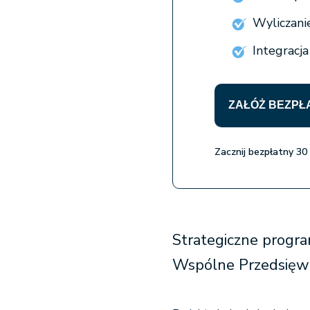
Wyliczani
Integracj
ZAŁÓŻ BEZPŁ
Zacznij bezpłatny 30
Strategiczne progr
Wspólne Przedsięw