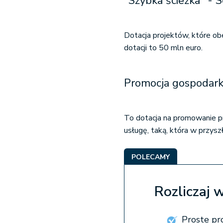
"Szybka ścieżka" - S
Dotacja projektów, które o
dotacji to 50 mln euro.
Promocja gospodark
To dotacja na promowanie pr
usługę, taką, która w przys
POLECAMY
Rozliczaj 
Proste pr