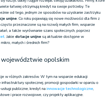
y ruszyć dalej i ciągle rozwijać swoją działalność. Firmy, które
 o wiele łatwiej otrzymują kredyt na swoje potrzeby. Te
leżnie od tego, jednym ze sposobów na uzyskanie zastrzyku
cje unijne
. Co roku pojawiają się nowe możliwości dla firm z
często przeznaczone są na rozwój małych firm, wsparcie
iałań, a także wyrównanie szans społecznych, poprzez
iet
. Jakie
dotacje unijne
są aktualnie dostępne w
ikro, małych i średnich firm?
w województwie opolskim
cje w różnych zakresów. W tym na wsparcie edukacji
infrastruktury społecznej, promocji gospodarki w oparciu o
-usługi publiczne, kredyt na
innowacje technologiczne
,
łowe i prace rozwojowe, czy projekty aplikacyjne.