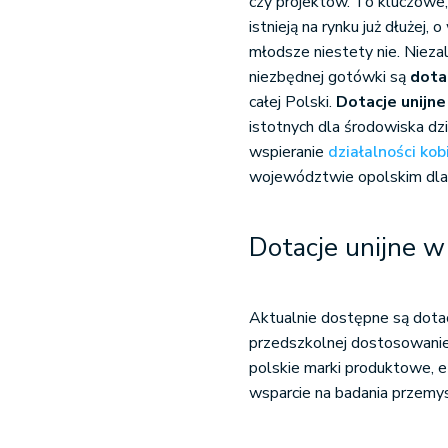
czy projektów. To kluczowe, b
istnieją na rynku już dłużej,
młodsze niestety nie. Nieza
niezbędnej gotówki są
dota
całej Polski.
Dotacje unijne
istotnych dla środowiska dz
wspieranie
działalności kob
województwie opolskim dla m
Dotacje unijne 
Aktualnie dostępne są dota
przedszkolnej dostosowanie 
polskie marki produktowe, e
wsparcie na badania przemys