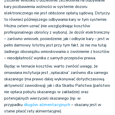
Złożenie wniosku o udzielenie zezwolenia na odbywanie
kary pozbawienia wolności w systemie dozoru
elektronicznego nie jest obłożone opłatą sądową. Dotyczy
to również późniejszego odbywania kary w tym systemie.
Można zatem uznać (nie uwzględniając kosztów
profesjonalnego obrońcy z wyboru), że dozór elektroniczny
– zarówno wniosek, posiedzenie, jak i odbycie kary – jest w
pełni darmowy. Istotny jest przy tym fakt, że nie ma tutaj
żadnego obowiązku wnioskowania o zwolnienie z kosztów
– nieodpłatność wynika z samych przepisów prawa.
Będąc w temacie kosztów, warto zwrócić uwagę, że
omawiana instytucja jest „opłacalna” zarówno dla samego
skazanego (ma prawo dalej wykonywać dotychczasową
aktywność zawodową), jak i dla Skarbu Państwa (państwo
nie opłaca pobytu skazanego w zakładzie) oraz
potencjalnych wierzycieli skazanego (np. w
przypadku
długów alimentacyjnych
– skazany jest w
stanie płacić raty alimentacyjne).