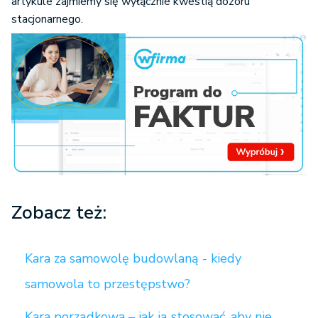
artykule zajmiemy się wyłącznie kwestią dozoru
stacjonarnego.
Zobacz też:
Kara za samowolę budowlaną - kiedy
samowola to przestępstwo?
Kara porządkowa – jak ją stosować, aby nie