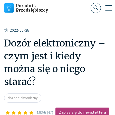
Poradnik
Przedsiębiorcy
2022-06-25
Dozór elektroniczny –
czym jest i kiedy
można się o niego
starać?
dozór elektroniczny
Zapisz się do newslettera
4.83/5
(47)