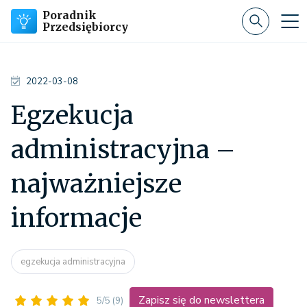
Poradnik
Przedsiębiorcy
2022-03-08
Egzekucja
administracyjna –
najważniejsze
informacje
egzekucja administracyjna
Zapisz się do newslettera
5/5
(9)