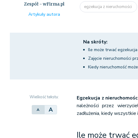
Zespół - wFirma.pl
egzekucja z nieruchomości
Artykuły autora
Na skróty:
Ile może trwać egzekucja
Zajęcie nieruchomości p
Kiedy nieruchomość może
Wielkość tekstu:
Egzekucja z nieruchomośc
należności przez wierzyc
A
A
zadłużenia, kiedy wszystkie
Ile może trwać e