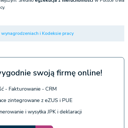
niejszym. Średnio
egzekucja z nieruchomości
w Polsce trwa
cy.
 wynagrodzeniach i Kodeksie pracy
wygodnie swoją firmę online!
ć - Fakturowanie - CRM
łace zintegrowane z eZUS i PUE
erowanie i wysyłka JPK i deklaracji