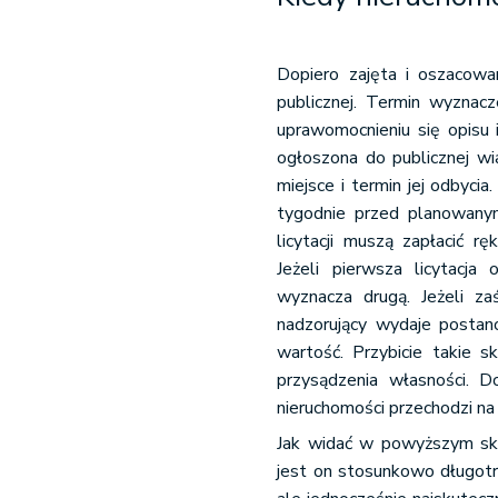
Dopiero zajęta i oszacowa
publicznej. Termin wyznacz
uprawomocnieniu się opisu 
ogłoszona do publicznej w
miejsce i termin jej odbyc
tygodnie przed planowanym
licytacji muszą zapłacić 
Jeżeli pierwsza licytacja
wyznacza drugą. Jeżeli zaś
nadzorujący wydaje postano
wartość. Przybicie takie 
przysądzenia własności. D
nieruchomości przechodzi n
Jak widać w powyższym skr
jest on stosunkowo długot