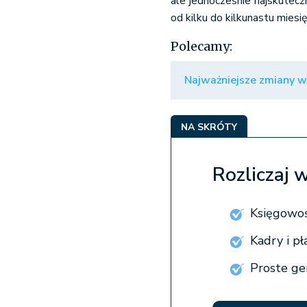
ale jednocześnie najskutecz
od kilku do kilkunastu miesię
Polecamy:
Najważniejsze zmiany w
NA SKRÓTY
Rozliczaj 
Księgowoś
Kadry i p
Proste gen