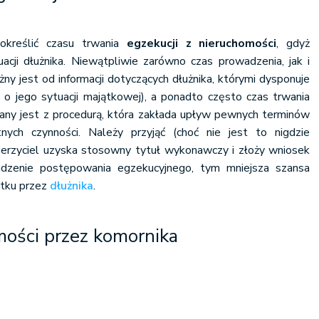
określić czasu trwania
egzekucji z nieruchomości
, gdyż
uacji dłużnika. Niewątpliwie zarówno czas prowadzenia, jak i
ny jest od informacji dotyczących dłużnika, którymi dysponuje
i o jego sytuacji majątkowej), a ponadto często czas trwania
zany jest z procedurą, która zakłada upływ pewnych terminów
ych czynności. Należy przyjąć (choć nie jest to nigdzie
wierzyciel uzyska stosowny tytuł wykonawczy i złoży wniosek
dzenie postępowania egzekucyjnego, tym mniejsza szansa
ątku przez
dłużnika
.
mości przez komornika