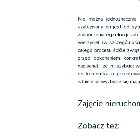
Nie można jednoznacznie 
uzależniony on jest od syt
zakończenia
egzekucji
zależ
wierzyciel (w szczególnośc
całego procesu ściśle zwią
przed dokonaniem konkretn
napisane), że im szybciej 
do komornika o przeprowa
istnieje na wyzbycie się maj
Zajęcie nierucho
Zobacz też: