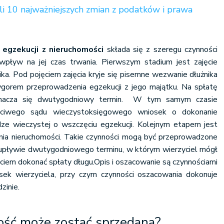
li 10 najważniejszych zmian z podatków i prawa
a
egzekucji z nieruchomości
składa się z szeregu czynności
wpływ na jej czas trwania. Pierwszym stadium jest zajęcie
ka. Pod pojęciem zajęcia kryje się pisemne wezwanie dłużnika
ygorem przeprowadzenia egzekucji z jego majątku. Na spłatę
yznacza się dwutygodniowy termin. W tym samym czasie
ciwego sądu wieczystoksięgowego wniosek o dokonanie
e wieczystej o wszczęciu egzekucji. Kolejnym etapem jest
nia nieruchomości. Takie czynności mogą być przeprowadzone
upływie dwutygodniowego terminu, w którym wierzyciel mógł
ciem dokonać spłaty długu.Opis i oszacowanie są czynnościami
ek wierzyciela, przy czym czynności oszacowania dokonuje
zinie.
ość może zostać sprzedana?