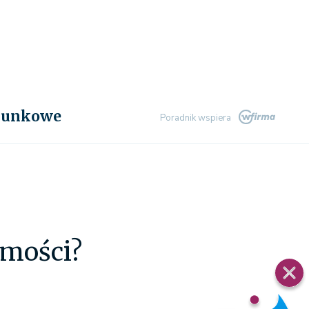
chunkowe
Poradnik wspiera
omości?