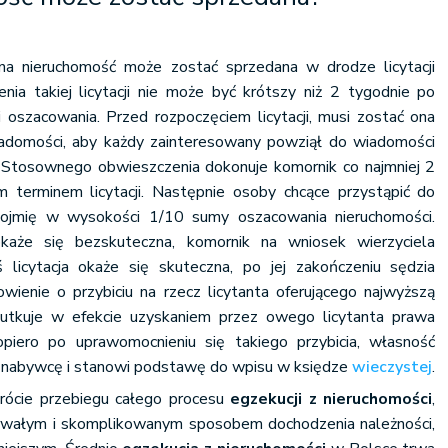
na nieruchomość może zostać sprzedana w drodze licytacji
enia takiej licytacji nie może być krótszy niż 2 tygodnie po
i oszacowania. Przed rozpoczęciem licytacji, musi zostać ona
iadomości, aby każdy zainteresowany powziął do wiadomości
ia. Stosownego obwieszczenia dokonuje komornik co najmniej 2
 terminem licytacji. Następnie osoby chcące przystąpić do
rękojmię w wysokości 1/10 sumy oszacowania nieruchomości.
 okaże się bezskuteczna, komornik na wniosek wierzyciela
 licytacja okaże się skuteczna, po jej zakończeniu sędzia
wienie o przybiciu na rzecz licytanta oferującego najwyższą
skutkuje w efekcie uzyskaniem przez owego licytanta prawa
opiero po uprawomocnieniu się takiego przybicia, własność
a nabywcę i stanowi podstawę do wpisu w księdze
wieczystej
.
ócie przebiegu całego procesu
egzekucji z nieruchomości
,
rwałym i skomplikowanym sposobem dochodzenia należności,