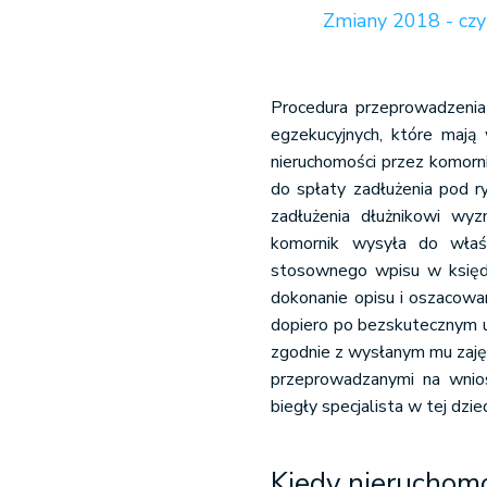
Zmiany 2018 - czy
Procedura przeprowadzeni
egzekucyjnych, które mają 
nieruchomości przez komorni
do spłaty zadłużenia pod r
zadłużenia dłużnikowi w
komornik wysyła do właś
stosownego wpisu w księdz
dokonanie opisu i oszacowa
dopiero po bezskutecznym 
zgodnie z wysłanym mu zaję
przeprowadzanymi na wnios
biegły specjalista w tej dzied
Kiedy nieruchom