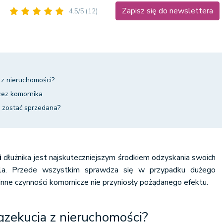
Zapisz się do newslettera
4.5/5
(12)
 z nieruchomości?
rzez komornika
 zostać sprzedana?
i
dłużnika jest najskuteczniejszym środkiem odzyskania swoich
iela. Przede wszystkim sprawdza się w przypadku dużego
 inne czynności komornicze nie przyniosły pożądanego efektu.
gzekucja z nieruchomości?