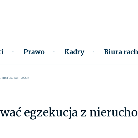
i
Prawo
Kadry
Biura ra
z nieruchomości?
rwać egzekucja z nieruch