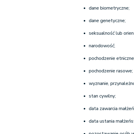
dane biometryczne;
dane genetyczne;
seksualność lub orien
narodowość;
pochodzenie etniczne
pochodzenie rasowe;
wyznanie, przynależn
stan cywilny;
data zawarcia małże
data ustania małżeńs
pozostawanie osób w