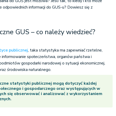
ania do GUS jest możliwa? Jeśli tak, to kiedy i kto może
ie odpowiednich informacji do GUS-u? Dowiesz się z
czne GUS – co należy wiedzieć?
yce publicznej
, taka statystyka ma zapewniać rzetelne,
e informowanie społeczeństwa, organów państwa i
az podmiotów gospodarki narodowej o sytuacji ekonomicznej,
oraz środowiska naturalnego.
czne statystyki publicznej mogą dotyczyć każdej
społecznego i gospodarczego oraz występujących w
cych się obserwować i analizować z wykorzystaniem
znych.
: