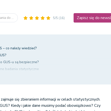
Zapisz się do news
nia do ...
5/5
(16)
 – co należy wiedzieć?
GUS?
do GUS-u są bezpieczne?
ne badania statystyczne
dmiotów gospodarki narodowej
awozdania do GUS w 2026 r.
ajmuje się zbieraniem informacji w celach statystycznych.
 GUS? Kiedy i jakie
dane musimy podać obowiązkowo? Czy