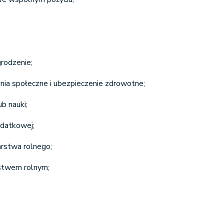
rodzenie;
enia społeczne i ubezpieczenie zdrowotne;
ub nauki;
odatkowej;
rstwa rolnego;
stwem rolnym;