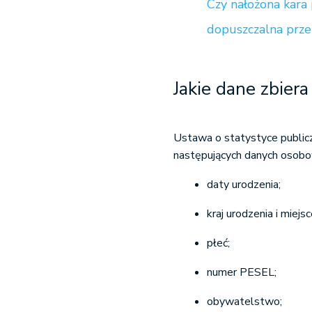
Czy nałożona kara
dopuszczalna prz
Jakie dane zbier
Ustawa o statystyce publicz
następujących danych osobow
daty urodzenia;
kraj urodzenia i miejs
płeć;
numer PESEL;
obywatelstwo;