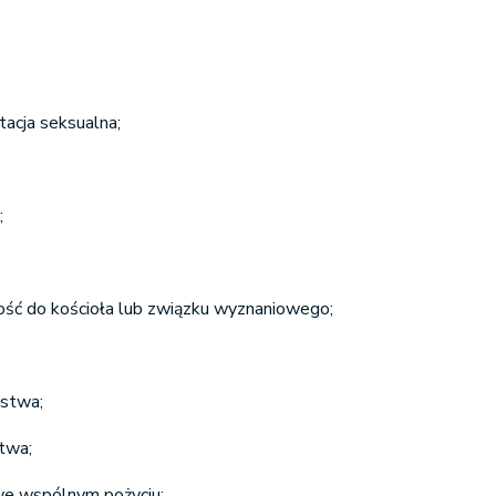
tacja seksualna;
;
ość do kościoła lub związku wyznaniowego;
ństwa;
twa;
e wspólnym pożyciu;