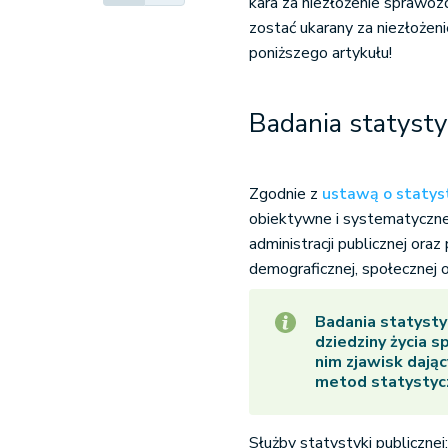
kara za niezłożenie sprawozd
zostać ukarany za niezłożen
poniższego artykułu!
Badania statysty
Zgodnie z
ustawą o statyst
obiektywne i systematyczn
administracji publicznej or
demograficznej, społecznej 
Badania statysty
dziedziny życia 
nim zjawisk dają
metod statystyc
Służby statystyki publicznej