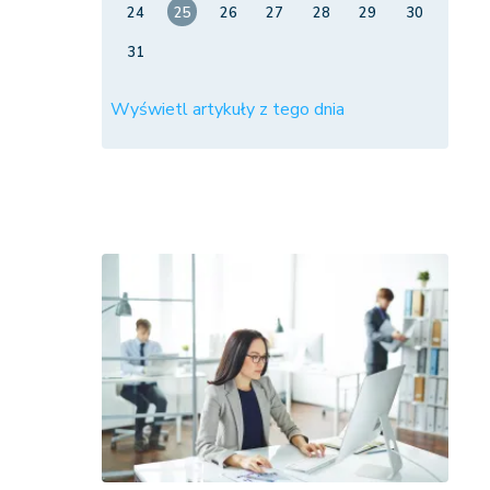
24
25
26
27
28
29
30
31
Wyświetl artykuły z tego dnia