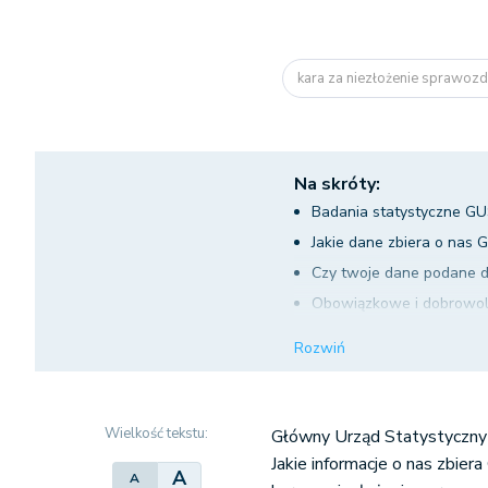
kara za niezłożenie sprawozda
Na skróty:
Badania statystyczne GUS
Jakie dane zbiera o nas 
Czy twoje dane podane 
Obowiązkowe i dobrowol
Obowiązki dotyczące po
Rozwiń
Kara za niezłożenie spr
Wielkość tekstu:
Główny Urząd Statystyczny z
Jakie informacje o nas zbiera
A
A