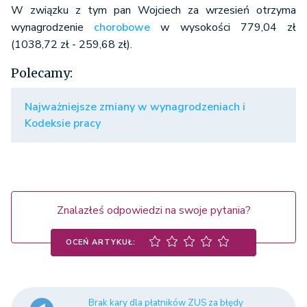
świadczeń z
W związku z tym pan Wojciech za wrzesień otrzyma
tytułu
wynagrodzenie
chorobowe
w wysokości 779,04 zł
ubezpieczeń
(1038,72 zł - 259,68 zł).
społecznych, o
600 z
których mowa w
Polecamy:
50%
(60% 
ustawie o
1000 z
systemie
Najważniejsze zmiany w wynagrodzeniach i
ubezpieczeń
Kodeksie pracy
społecznych,
wraz z
odsetkami za
zwłokę w ich
spłacie
Znalazłeś odpowiedzi na swoje pytania?
OCEŃ ARTYKUŁ:
kwoty
nienależnie
pobranych
zasiłków
Brak kary dla płatników ZUS za błędy