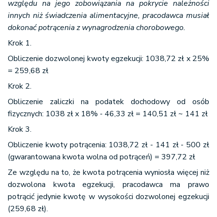
zasiłku
względu na jego zobowiązania na pokrycie należności
macierzyńskiego
innych niż świadczenia alimentacyjne, pracodawca musiał
dokonać potrącenia z wynagrodzenia chorobowego.
Krok 1.
kwoty
nienależnie
Obliczenie dozwolonej kwoty egzekucji: 1038,72 zł x 25%
pobranych
= 259,68 zł
emerytur oraz
600 z
Krok 2.
rent z tytułu
50%
(60% 
Obliczenie zaliczki na podatek dochodowy od osób
zaopatrzenia
1000 z
fizycznych: 1038 zł x 18% - 46,33 zł = 140,51 zł ~ 141 zł
emerytalnego
oraz
Krok 3.
ubezpieczenia
Obliczenie kwoty potrącenia: 1038,72 zł - 141 zł - 500 zł
społecznego
(gwarantowana kwota wolna od potrąceń) = 397,72 zł
Ze względu na to, że kwota potrącenia wyniosła więcej niż
kwoty
dozwolona kwota egzekucji, pracodawca ma prawo
nienależnie
potrącić jedynie kwotę w wysokości dozwolonej egzekucji
pobranych
(259,68 zł).