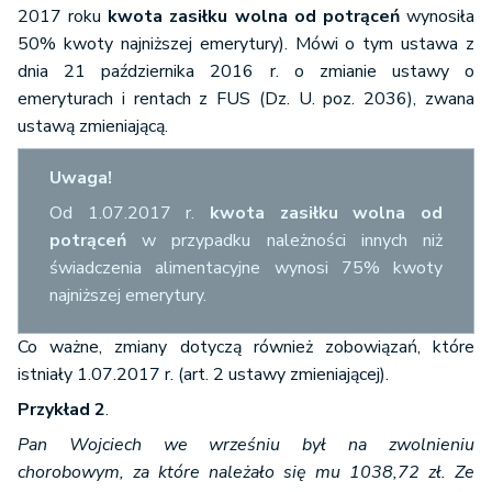
zasiłki i
2017 roku
kwota zasiłku wolna od potrąceń
wynosiła
świadczenia
50% kwoty najniższej emerytury). Mówi o tym ustawa z
wypłacone na
dnia 21 października 2016 r. o zmianie ustawy o
podstawie
emeryturach i rentach z FUS (Dz. U. poz. 2036), zwana
przepisów o
ustawą zmieniającą.
zatrudnieniu i
przeciwdziałaniu
Uwaga!
bezrobociu za
Od 1.07.2017 r.
kwota zasiłku wolna od
okres, za który
600 z
potrąceń
w przypadku należności innych niż
przyznano prawo
50%
(60% 
świadczenia alimentacyjne wynosi 75% kwoty
do zasiłku
1000 z
najniższej emerytury.
chorobowego,
świadczenia
Co ważne, zmiany dotyczą również zobowiązań, które
rehabilitacyjnego,
istniały 1.07.2017 r. (art. 2 ustawy zmieniającej).
zasiłku
Przykład 2
.
macierzyńskiego
lub zasiłku w
Pan Wojciech we wrześniu był na zwolnieniu
wysokości
chorobowym, za które należało się mu 1038,72 zł. Ze