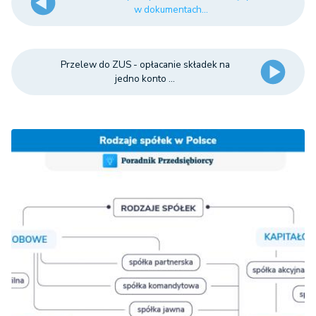
w dokumentach...
rodzinnych lub
pielęgnacyjnych,
świadczeń
rodzinnych oraz
Przelew do ZUS - opłacanie składek na
jedno konto ...
zasiłków dla
opiekunów w
razie braku
600 z
możliwości
50%
(60% 
potrącenia z
1000 z
wypłacanych
zasiłków
rodzinnych,
pielęgnacyjnych,
świadczeń
rodzinnych oraz
zasiłków dla
opiekunów, wraz
z odsetkami za