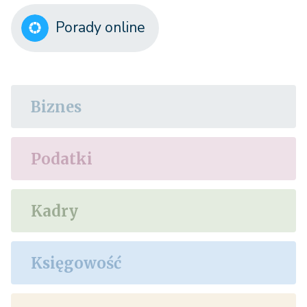
Porady online
Biznes
Podatki
Kadry
Księgowość