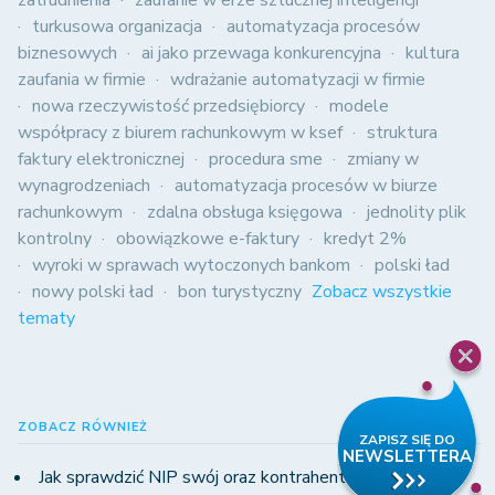
turkusowa organizacja
automatyzacja procesów
biznesowych
ai jako przewaga konkurencyjna
kultura
zaufania w firmie
wdrażanie automatyzacji w firmie
nowa rzeczywistość przedsiębiorcy
modele
współpracy z biurem rachunkowym w ksef
struktura
faktury elektronicznej
procedura sme
zmiany w
wynagrodzeniach
automatyzacja procesów w biurze
rachunkowym
zdalna obsługa księgowa
jednolity plik
kontrolny
obowiązkowe e-faktury
kredyt 2%
wyroki w sprawach wytoczonych bankom
polski ład
nowy polski ład
bon turystyczny
Zobacz wszystkie
tematy
ZOBACZ RÓWNIEŻ
Jak sprawdzić NIP swój oraz kontrahentów?