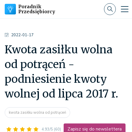
Poradnik
Przedsiębiorcy
2022-01-17
Kwota zasiłku wolna
od potrąceń -
podniesienie kwoty
wolnej od lipca 2017 r.
kwota zasiłku wolna od potrąceń
Zapisz się do newslettera
4.93/5
(60)