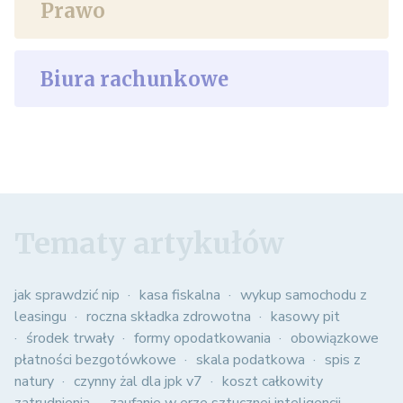
Prawo
Biura rachunkowe
Tematy artykułów
jak sprawdzić nip
kasa fiskalna
wykup samochodu z
leasingu
roczna składka zdrowotna
kasowy pit
środek trwały
formy opodatkowania
obowiązkowe
płatności bezgotówkowe
skala podatkowa
spis z
natury
czynny żal dla jpk v7
koszt całkowity
zatrudnienia
zaufanie w erze sztucznej inteligencji