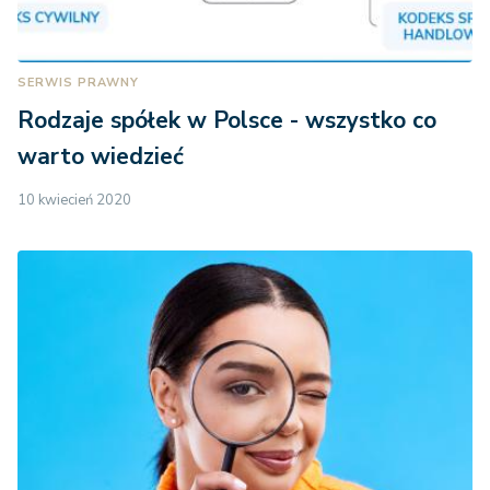
zwłokę w ich
spłacie
SERWIS PRAWNY
kwoty
Rodzaje spółek w Polsce - wszystko co
nienależnie
600 z
warto wiedzieć
pobranych
50%
(60% 
świadczeń z
10 kwiecień 2020
1000 z
funduszu
alimentacyjnego