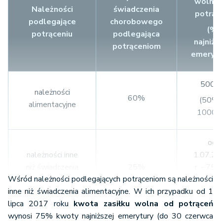
wolna 
Należności
świadczenia
potrąc
podlegające
chorobowego
(%
potrąceniu
podlegająca
najniżs
potrąceniom
emerytu
500 z
należności
60%
(50% 
alimentacyjne
1000 z
od
należności inne
1.07.2
niż świadczenia
25%
r. - 750
Wśród należności podlegających potrąceniom są należności
alimentacyjne
(75% 
inne niż świadczenia alimentacyjne. W ich przypadku od 1
1000 z
lipca 2017 roku
kwota zasiłku wolna od potrąceń
wynosi 75% kwoty najniższej emerytury (do 30 czerwca