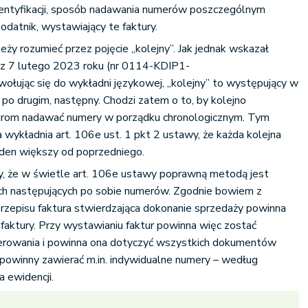
dentyfikacji, sposób nadawania numerów poszczególnym
odatnik, wystawiający te faktury.
ależy rozumieć przez pojęcie „kolejny”. Jak jednak wskazał
i z 7 lutego 2023 roku (nr 0114-KDIP1-
ołując się do wykładni językowej, „kolejny” to występujący w
po drugim, następny. Chodzi zatem o to, by kolejno
turom nadawać numery w porządku chronologicznym. Tym
wykładnia art. 106e ust. 1 pkt 2 ustawy, że każda kolejna
eden większy od poprzedniego.
my, że w świetle art. 106e ustawy poprawną metodą jest
ch następujących po sobie numerów. Zgodnie bowiem z
rzepisu faktura stwierdzająca dokonanie sprzedaży powinna
 faktury. Przy wystawianiu faktur powinna więc zostać
erowania i powinna ona dotyczyć wszystkich dokumentów
 powinny zawierać m.in. indywidualne numery – według
 ewidencji.