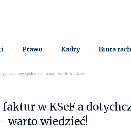
i
Prawo
Kadry
Biura ra
otychczasowy system numeracji - warto wiedzieć!
 faktur w KSeF a dotych
- warto wiedzieć!