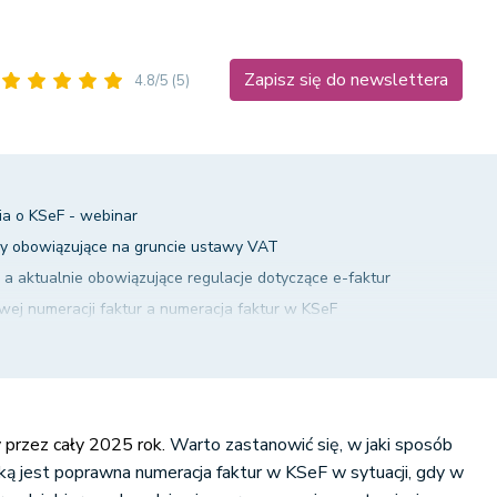
Zapisz się do newslettera
4.8/5
(5)
ia o KSeF - webinar
dy obowiązujące na gruncie ustawy VAT
a aktualnie obowiązujące regulacje dotyczące e-faktur
ej numeracji faktur a numeracja faktur w KSeF
 KSeF?
 przez cały 2025 rok.
Warto zastanowić się, w jaki sposób
aką jest poprawna numeracja faktur w KSeF w sytuacji, gdy w