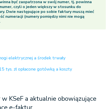
winna być zaopatrzona w swój numer, tj. powinna
 numer, czyli o jeden większy w stosunku do
ury. Dwie następujące po sobie faktury muszą mieć
ść numeracji (numery pomiędzy nimi nie mogą
.
nogi elektrycznej a środek trwały
5 tys. zł opłacone gotówką a koszty
 w KSeF a aktualnie obowiązujące
ące e-faktur