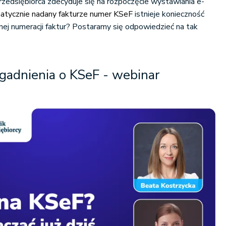
zedsiębiorca zdecyduje się na rozpoczęcie wystawiania e-
atycznie nadany fakturze numer KSeF
istnieje konieczność
ej numeracji faktur? Postaramy się odpowiedzieć na tak
gadnienia o KSeF - webinar