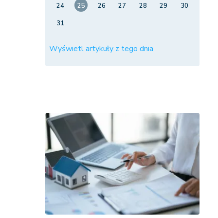
24
25
26
27
28
29
30
31
Wyświetl artykuły z tego dnia