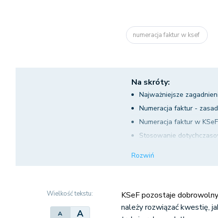
numeracja faktur w ksef
Na skróty:
Najważniejsze zagadnien
Numeracja faktur - zasa
Numeracja faktur w KSeF 
Stosowanie dotychczasow
Jak wysłać dokumenty do
Rozwiń
Wielkość tekstu:
KSeF pozostaje dobrowolny
należy rozwiązać kwestię, j
A
A