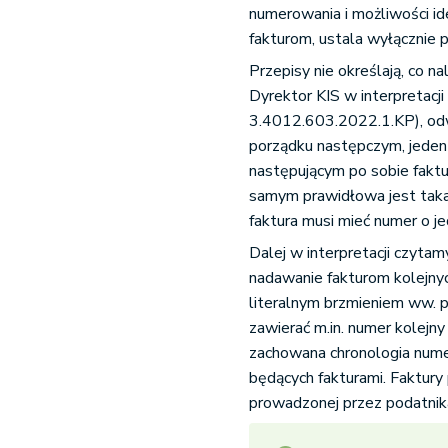
numerowania i możliwości i
fakturom, ustala wyłącznie p
Przepisy nie określają, co n
Dyrektor KIS w interpretacj
3.4012.603.2022.1.KP), odw
porządku następczym, jeden 
następującym po sobie fak
samym prawidłowa jest taka 
faktura musi mieć numer o j
Dalej w interpretacji czyta
nadawanie fakturom kolejny
literalnym brzmieniem ww. p
zawierać m.in. numer kolejny
zachowana chronologia num
będących fakturami. Faktury
prowadzonej przez podatnika