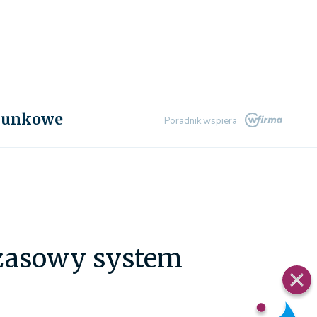
chunkowe
Poradnik wspiera
czasowy system