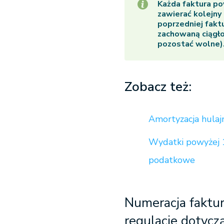
Każda faktura po
zawierać kolejny
poprzedniej fakt
zachowaną ciągło
pozostać wolne)
Zobacz też:
Amortyzacja hulaj
Wydatki powyżej 1
podatkowe
Numeracja faktur
regulacje dotycz