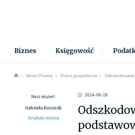
Biznes
Księgowość
Podatk
Serwis Prawny
Prawo gospodarcze
Odszkodowanie z
2024-06-18
Nasz ekspert:
Odszkodowa
Gabriela Kocurek
Artykuły autora
podstawow