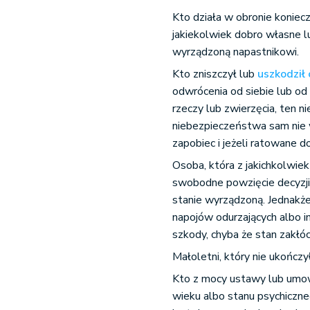
Kto działa w obronie koniec
jakiekolwiek dobro własne l
wyrządzoną napastnikowi.
Kto zniszczył lub
uszkodził
odwrócenia od siebie lub od
rzeczy lub zwierzęcia, ten n
niebezpieczeństwa sam nie 
zapobiec i jeżeli ratowane d
Osoba, która z jakichkolwi
swobodne powzięcie decyzji 
stanie wyrządzoną. Jednakże
napojów odurzających albo 
szkody, chyba że stan zakłó
Małoletni, który nie ukończ
Kto z mocy ustawy lub umow
wieku albo stanu psychiczne