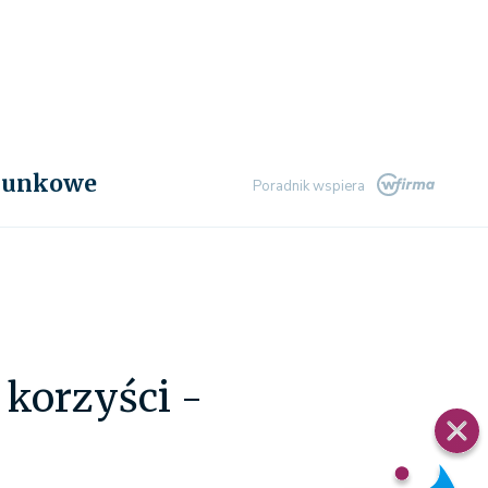
chunkowe
Poradnik wspiera
korzyści -