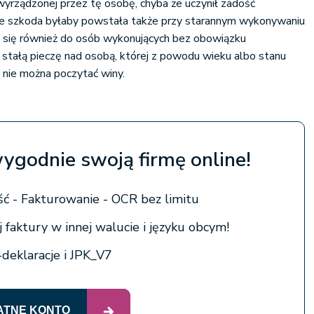
wyrządzonej przez tę osobę, chyba że uczynił zadość
e szkoda byłaby powstała także przy starannym wykonywaniu
e się również do osób wykonujących bez obowiązku
ałą pieczę nad osobą, której z powodu wieku albo stanu
 nie można poczytać winy.
wygodnie swoją firmę online!
ć - Fakturowanie - OCR bez limitu
 faktury w innej walucie i języku obcym!
-deklaracje i JPK_V7
ATNE KONTO