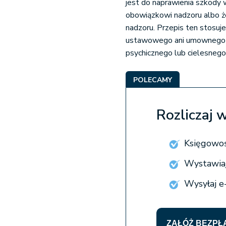
jest do naprawienia szkody 
obowiązkowi nadzoru albo ż
nadzoru. Przepis ten stosuj
ustawowego ani umownego st
psychicznego lub cielesnego
POLECAMY
Rozliczaj 
Księgowoś
Wystawiaj
Wysyłaj e
ZAŁÓŻ BEZPŁ