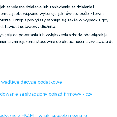
ak za własne działanie lub zaniechanie za działania i
 pomocą zobowiązanie wykonuje, jak również osób, którym
ierza. Przepis powyższy stosuje się także w wypadku, gdy
dstawiciel ustawowy dłużnika.
nił się do powstania lub zwiększenia szkody, obowiązek jej
niemu zmniejszeniu stosownie do okoliczności, a zwłaszcza do
 wadliwe decyzje podatkowe
owanie za skradziony pojazd firmowy - czy
?
dyczne z FKZM - w jaki sposób można je