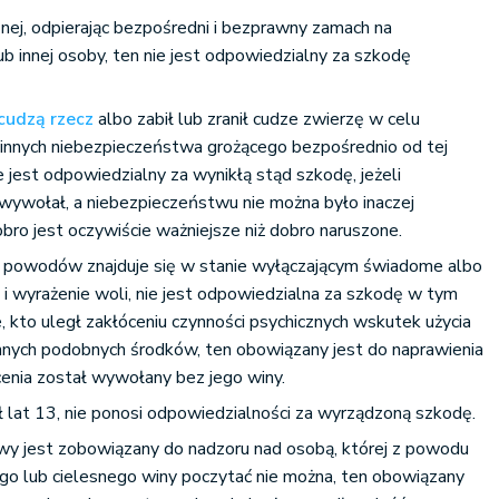
znej, odpierając bezpośredni i bezprawny zamach na
ub innej osoby, ten nie jest odpowiedzialny za szkodę
 cudzą rzecz
albo zabił lub zranił cudze zwierzę w celu
 innych niebezpieczeństwa grożącego bezpośrednio od tej
ie jest odpowiedzialny za wynikłą stąd szkodę, jeżeli
wywołał, a niebezpieczeństwu nie można było inaczej
obro jest oczywiście ważniejsze niż dobro naruszone.
ek powodów znajduje się w stanie wyłączającym świadome albo
i wyrażenie woli, nie jest odpowiedzialna za szkodę w tym
, kto uległ zakłóceniu czynności psychicznych wskutek użycia
innych podobnych środków, ten obowiązany jest do naprawienia
cenia został wywołany bez jego winy.
ył lat 13, nie ponosi odpowiedzialności za wyrządzoną szkodę.
y jest zobowiązany do nadzoru nad osobą, której z powodu
go lub cielesnego winy poczytać nie można, ten obowiązany